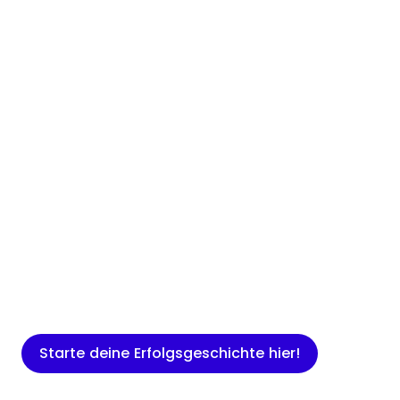
Insights
Expertenwissen für Gründer: Blogartikel
rund um Marketing, Vertrieb, IT und
mehr.
Starte deine Erfolgsgeschichte hier!