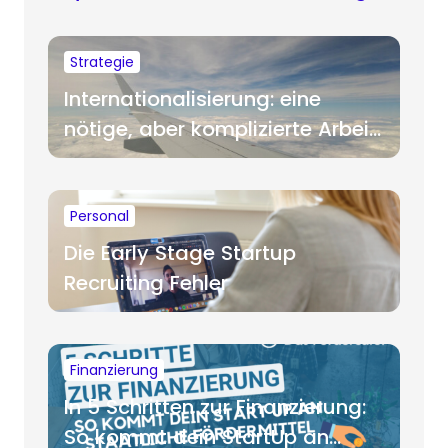
Strategie
Internationalisierung: eine
nötige, aber komplizierte Arbeit
für Startups
Personal
Die Early Stage Startup
Recruiting Fehler
Finanzierung
In 5 Schritten zur Finanzierung:
So kommt dein StartUp an