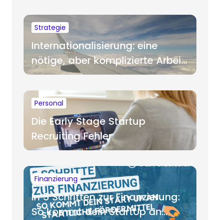
Strategie
Internationalisierung: eine
nötige, aber komplizierte Arbeit
für Startups
Personal
Die Early Stage Startup
Recruiting Fehler
Finanzierung
In 5 Schritten zur Finanzierung:
So kommt dein StartUp an