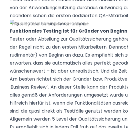
von der Anwendungsnutzung durchaus aufwändig aufz
nachdem schon die ersten dedizierten QA-Mitarbeite
Photo by John Schnobrich on Unsplash
Funktionales Testing ist für Gründer von Beginn 
Tester oder Abteilung zur Qualitätssicherung gehör
der Regel nicht zu den ersten Mitarbeitern. Dennoc
rudimentär) von Beginn an dazu. Es empfiehlt sich 
erwarten, dass sie automatisch alles perfekt gecod
wünschenswert – ist aber unrealistisch. Und die Zeit
Am besten richtet sich der Gründer bzw. Produktvera
„Business Review“. An dieser Stelle kann der Produ
alles gemäß der Anforderungen umgesetzt wurde u
hilfreich hierfür ist, wenn die Funktionalitäten ausr
sind, die quasi direkt als Testfälle genutzt werden k
Allgemein werden 5 Level der Qualitätssicherung u
Es empfiehlt sich in jedem Fall früh auf das zweite 