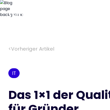
<
Vorheriger Artikel
IT
Das 1×1 der Qual
für Gründer