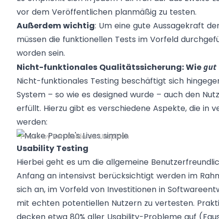
vor dem Veröffentlichen planmäßig zu testen.
Außerdem wichtig
: Um eine gute Aussagekraft der 
müssen die funktionellen Tests im Vorfeld durchg
worden sein.
Nicht-funktionales Qualitätssicherung: Wie
gut
Nicht-funktionales Testing beschäftigt sich hingege
System – so wie es designed wurde – auch den Nutze
erfüllt. Hierzu gibt es verschiedene Aspekte, die i
werden:
Photo by Ben Kolde on Unsplash
Usability Testing
Hierbei geht es um die allgemeine Benutzerfreundlich
Anfang an intensivst berücksichtigt werden im Rah
sich an, im Vorfeld von Investitionen in Softwareen
mit echten potentiellen Nutzern zu vertesten. Prakti
decken etwa 80% aller Usability-Probleme auf (Faus