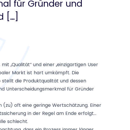
al für Gründer und
d […]
it „Qualität“ und einer „einzigartigen User
aler Markt ist hart umkämpft. Die
b stellt die Produktqualität und dessen
m und Unterscheidungsmerkmal für Gründer
n (zu) oft eine geringe Wertschätzung. Einer
ätssicherung in der Regel am Ende erfolgt…
lle schlecht.
obachtung, dass ein Prozess immer länger