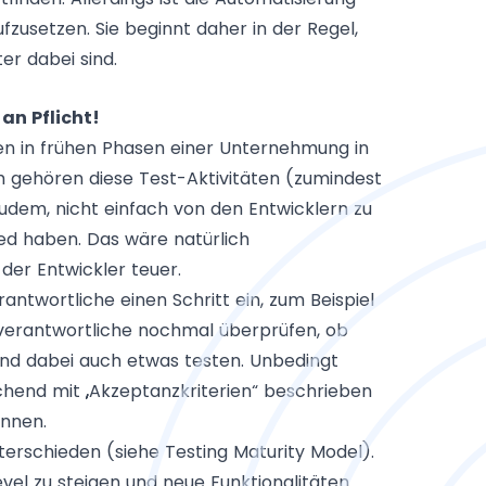
usetzen. Sie beginnt daher in der Regel,
r dabei sind.
an Pflicht!
en in frühen Phasen einer Unternehmung in
h gehören diese Test-Aktivitäten (zumindest
zudem, nicht einfach von den Entwicklern zu
ed haben. Das wäre natürlich
 der Entwickler teuer.
ntwortliche einen Schritt ein, zum Beispiel
ktverantwortliche nochmal überprüfen, ob
nd dabei auch etwas testen. Unbedingt
eichend mit „Akzeptanzkriterien“ beschrieben
önnen.
nterschieden (siehe
Testing Maturity Model
).
Level zu steigen und neue Funktionalitäten