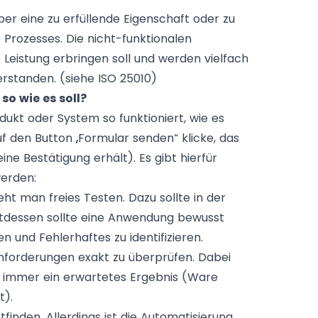
r eine zu erfüllende Eigenschaft oder zu
 Prozesses. Die nicht-funktionalen
Leistung erbringen soll und werden vielfach
erstanden. (siehe
ISO 25010
)
so wie es soll?
ukt oder System so funktioniert, wie es
uf den Button „Formular senden“ klicke, das
ne Bestätigung erhält). Es gibt hierfür
werden:
eht man freies Testen. Dazu sollte in der
attdessen sollte eine Anwendung bewusst
und Fehlerhaftes zu identifizieren.
Anforderungen exakt zu überprüfen. Dabei
n) immer ein erwartetes Ergebnis (Ware
t).
finden. Allerdings ist die Automatisierung