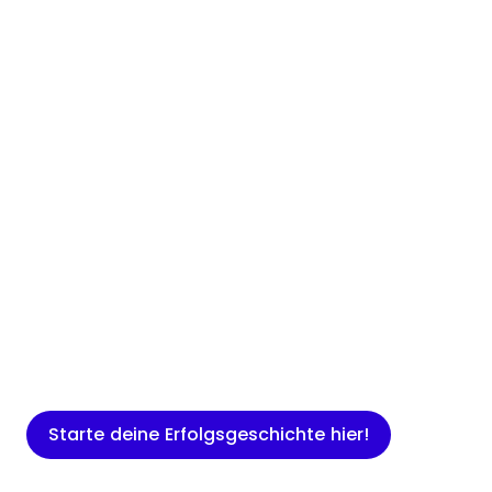
Insights
Expertenwissen für Gründer: Blogartikel
rund um Marketing, Vertrieb, IT und
mehr.
Starte deine Erfolgsgeschichte hier!