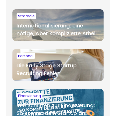
Strategie
Internationalisierung: eine
nötige, aber komplizierte Arbeit
für Startups
Personal
Die Early Stage Startup
Recruiting Fehler
Finanzierung
In 5 Schritten zur Finanzierung:
So kommt dein StartUp an