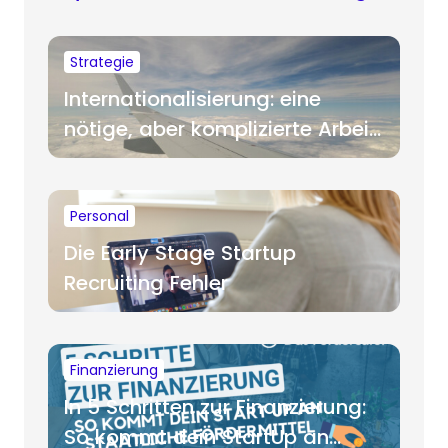
Strategie
Internationalisierung: eine
nötige, aber komplizierte Arbeit
für Startups
Personal
Die Early Stage Startup
Recruiting Fehler
Finanzierung
In 5 Schritten zur Finanzierung:
So kommt dein StartUp an