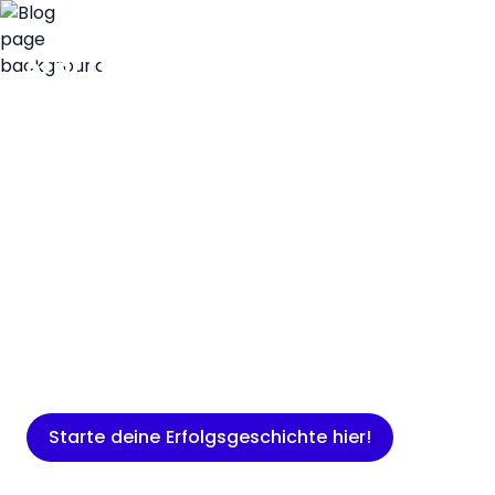
Insights
Expertenwissen für Gründer: Blogartikel
rund um Marketing, Vertrieb, IT und
mehr.
Starte deine Erfolgsgeschichte hier!