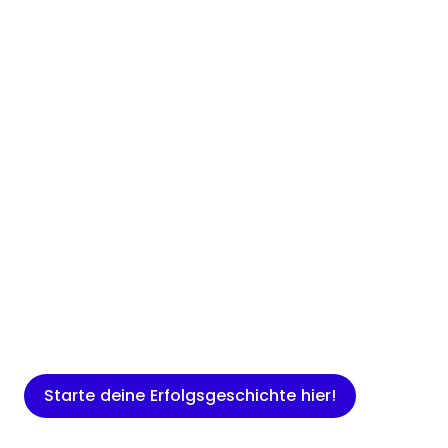
Insights
Expertenwissen für Gründer: Blogartikel
rund um Marketing, Vertrieb, IT und
mehr.
Starte deine Erfolgsgeschichte hier!