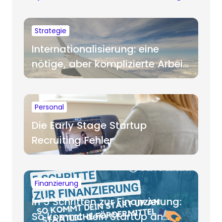
Strategie
Internationalisierung: eine
nötige, aber komplizierte Arbeit
für Startups
Personal
Die Early Stage Startup
Recruiting Fehler
Finanzierung
In 5 Schritten zur Finanzierung:
So kommt dein StartUp an