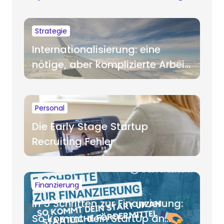
Strategie
Internationalisierung: eine
nötige, aber komplizierte Arbeit
für Startups
Personal
Die Early Stage Startup
Recruiting Fehler
Finanzierung
In 5 Schritten zur Finanzierung:
So kommt dein StartUp an