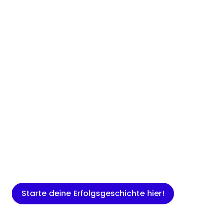
Insights
Expertenwissen für Gründer: Blogartikel
rund um Marketing, Vertrieb, IT und
mehr.
Starte deine Erfolgsgeschichte hier!