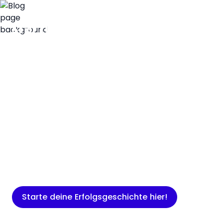
Insights
Expertenwissen für Gründer: Blogartikel
rund um Marketing, Vertrieb, IT und
mehr.
Starte deine Erfolgsgeschichte hier!