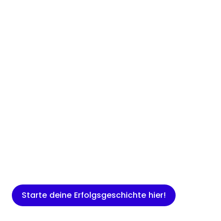
Insights
Expertenwissen für Gründer: Blogartikel
rund um Marketing, Vertrieb, IT und
mehr.
Starte deine Erfolgsgeschichte hier!