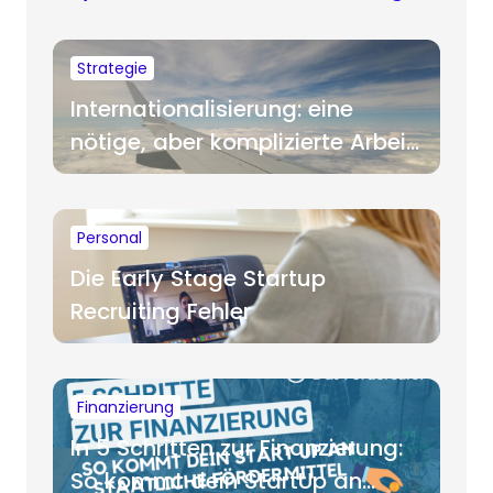
Strategie
Internationalisierung: eine
nötige, aber komplizierte Arbeit
für Startups
Personal
Die Early Stage Startup
Recruiting Fehler
Finanzierung
In 5 Schritten zur Finanzierung:
So kommt dein StartUp an