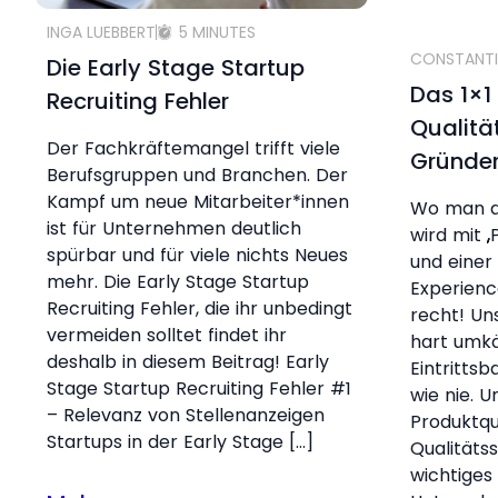
INGA LUEBBERT
5 MINUTES
CONSTANTI
Die Early Stage Startup
Das 1×1
Recruiting Fehler
Qualitä
Der Fachkräftemangel trifft viele
Gründe
Berufsgruppen und Branchen. Der
Kampf um neue Mitarbeiter*innen
Wo man au
ist für Unternehmen deutlich
wird mit „
spürbar und für viele nichts Neues
und einer 
mehr. Die Early Stage Startup
Experienc
Recruiting Fehler, die ihr unbedingt
recht! Un
vermeiden solltet findet ihr
hart umkä
deshalb in diesem Beitrag! Early
Eintrittsb
Stage Startup Recruiting Fehler #1
wie nie. U
– Relevanz von Stellenanzeigen
Produktqu
Startups in der Early Stage […]
Qualitäts
wichtiges