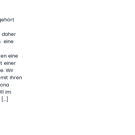
gehört
r
h daher
h eine
ten eine
t einer
e. Wir
 mit Ihren
Rona
11 im
 […]