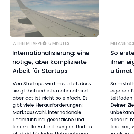
WILHELM LAPPE
6 MINUTES
MELANIE S
Internationalisierung: eine
So erst
nötige, aber komplizierte
ihren e
Arbeit für Startups
ultimat
Von Startups wird erwartet, dass
So erstel
sie global und international sind,
eigenen B
aber das ist nicht so einfach. Es
Leitfaden 
gibt viele Herausforderungen:
Deiner Zi
Marktauswahl, internationale
unbekann
Teamführung, gesetzliche und
ändern: m
finanzielle Anforderungen. Und es
Lies hier,
ist nicht für jedes Unternehmen
Analyse d