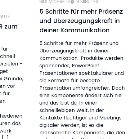
NILS MICHAELIS
8 MINUTES
5 Schritte für mehr Präsenz
INUTE
und Überzeugungskraft in
PR zum
deiner Kommunikation
5 Schritte für mehr Präsenz und
 für
Überzeugungskraft in deiner
chnell
Kommunikation Produkte werden
erzielen –
spannender, PowerPoint
get
Präsentationen spektakulärer und
ei Gründe,
die Formate für besagte
en vor
Präsentation umfangreicher. Doch
 für
eine Komponente ändert sich nie
ten.
und das bist du. In einer
schnelllebigen Welt, in der
chiedenen
Kontakte flüchtiger und Meetings
uren das
digitaler werden, ist es die
dwerk
menschliche Komponente, die den
 […]