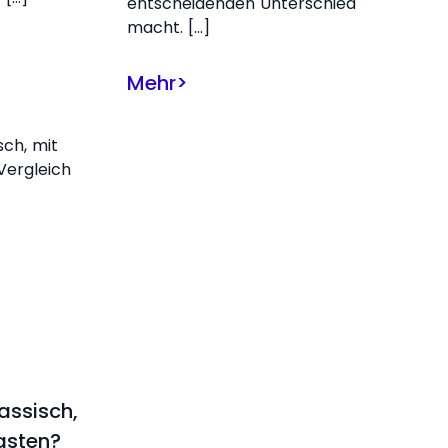
entscheidenden Unterschied
macht. […]
Mehr
>
lassisch,
asten?