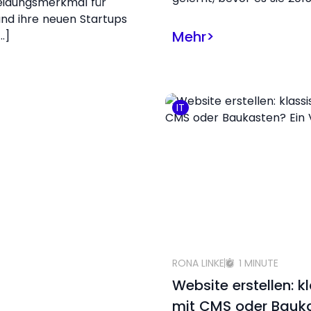
eidungsmerkmal für
nd ihre neuen Startups
Mehr
>
…]
IT
RONA LINKE
1 MINUTE
Website erstellen: k
mit CMS oder Bauk