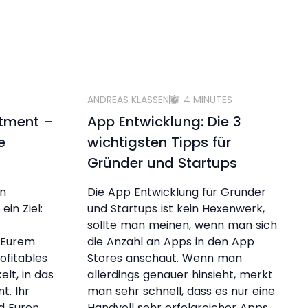
ANDREAS KLASSEN
4 MINUTES
stment –
App Entwicklung: Die 3
e
wichtigsten Tipps für
Gründer und Startups
en
Die App Entwicklung für Gründer
ein Ziel:
und Startups ist kein Hexenwerk,
sollte man meinen, wenn man sich
t Eurem
die Anzahl an Apps in den App
ofitables
Stores anschaut. Wenn man
lt, in das
allerdings genauer hinsieht, merkt
t. Ihr
man sehr schnell, dass es nur eine
d Euren
Handvoll sehr erfolgreicher Apps