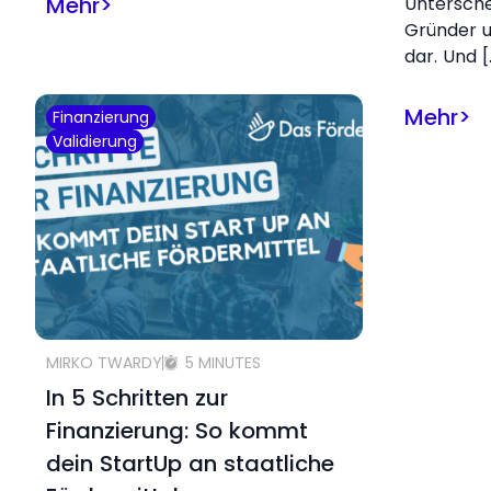
Mehr
>
Untersch
Gründer u
dar. Und [
Mehr
>
Finanzierung
Validierung
MIRKO TWARDY
5 MINUTES
In 5 Schritten zur
Finanzierung: So kommt
dein StartUp an staatliche