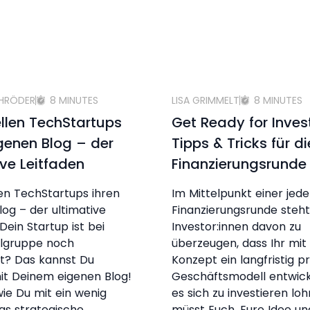
CHRÖDER
8 MINUTES
LISA GRIMMELT
8 MINUTES
ellen TechStartups
Get Ready for Inve
igenen Blog – der
Tipps & Tricks für di
ive Leitfaden
Finanzierungsrunde
len TechStartups ihren
Im Mittelpunkt einer jed
log – der ultimative
Finanzierungsrunde steht 
Dein Startup ist bei
Investor:innen davon zu
elgruppe noch
überzeugen, dass Ihr mi
t? Das kannst Du
Konzept ein langfristig pr
it Deinem eigenen Blog!
Geschäftsmodell entwicke
 wie Du mit ein wenig
es sich zu investieren lohn
as strategische
müsst Euch, Eure Idee un