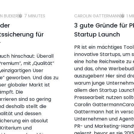
N BUEKER
7 MINUTES
CAROLIN GATTERMANN
1 M
 der
3 gute Gründe für 
tssicherung für
Startup Launch
r
PR ist ein mächtiges Tool
innovative Startups, um s
ch hinschaut: Überall
eine hohe Reichweite zu 
Premium“, mit „Qualität“
und das, ohne Werbebud
„einzigartigen User
auszugeben! Hier sind dr
e“ geworben. Und das zu
warum junge Unternehm
ser globaler Markt ist
allem den Startup Launch
mpft. Die
Pressearbeit nutzen soll
arrieren sind so gering
Carolin GattermannCaro
nd deshalb stellt die
Gattermann hat in vers
alität und dessen
Unternehmen und Agent
sicherung ein absolut
PR- und Marketing-Han
 Kriterium und
gelernt, bevor es sie 2015