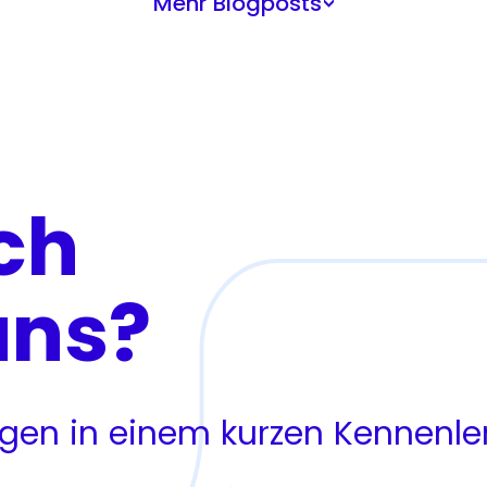
Mehr Blogposts
>
ch
uns?
ragen in einem kurzen Kennenl