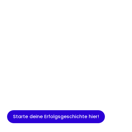
Insights
Expertenwissen für Gründer: Blogartikel
rund um Marketing, Vertrieb, IT und
mehr.
Starte deine Erfolgsgeschichte hier!