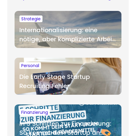
Strategie
Internationalisierung: eine
nötige, aber komplizierte Arbeit
für Startups
Personal
Die Early Stage Startup
Recruiting Fehler
Finanzierung
In 5 Schritten zur Finanzierung:
So kommt dein StartUp an