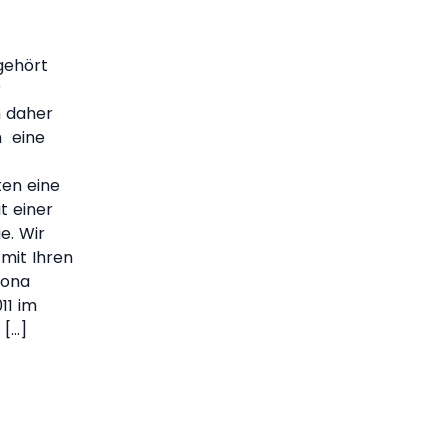
gehört
r
h daher
h eine
ten eine
t einer
e. Wir
 mit Ihren
Rona
11 im
 […]