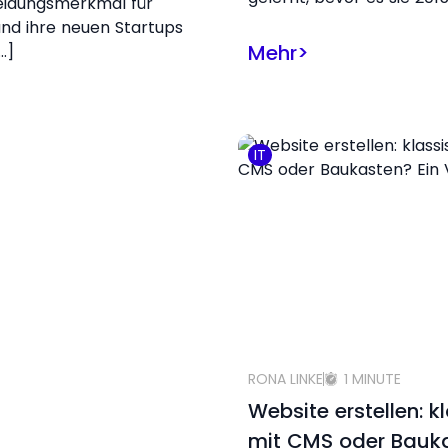
eidungsmerkmal für
nd ihre neuen Startups
Mehr
>
…]
IT
RONA LINKE
1 MINUTE
Website erstellen: k
mit CMS oder Bauk