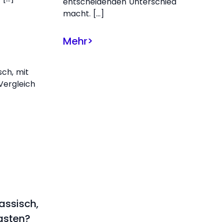
entscheidenden Unterschied
macht. […]
Mehr
>
lassisch,
asten?