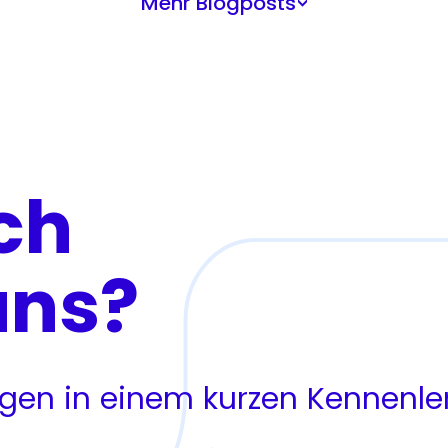
Mehr Blogposts
>
ch
uns?
ragen in einem kurzen Kennenl