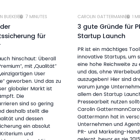
N BUEKER
7 MINUTES
CAROLIN GATTERMANN
1 M
 der
3 gute Gründe für 
tssicherung für
Startup Launch
r
PR ist ein mächtiges Tool
innovative Startups, um s
ch hinschaut: Überall
eine hohe Reichweite zu 
Premium“, mit „Qualität“
und das, ohne Werbebud
„einzigartigen User
auszugeben! Hier sind dr
e“ geworben. Und das zu
warum junge Unternehm
ser globaler Markt ist
allem den Startup Launch
mpft. Die
Pressearbeit nutzen soll
arrieren sind so gering
Carolin GattermannCaro
nd deshalb stellt die
Gattermann hat in vers
alität und dessen
Unternehmen und Agent
sicherung ein absolut
PR- und Marketing-Han
 Kriterium und
gelernt, bevor es sie 2015