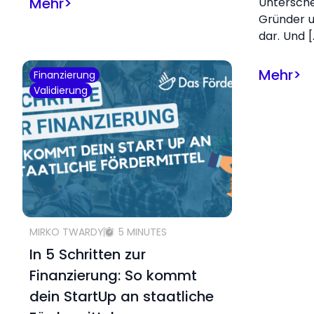
Mehr
>
Untersch
Gründer u
dar. Und [
Mehr
>
Finanzierung
Validierung
MIRKO TWARDY
5 MINUTES
In 5 Schritten zur
Finanzierung: So kommt
dein StartUp an staatliche