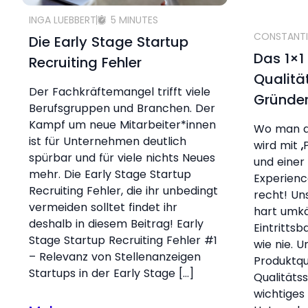
INGA LUEBBERT
5 MINUTES
CONSTANTI
Die Early Stage Startup
Das 1×1
Recruiting Fehler
Qualitä
Der Fachkräftemangel trifft viele
Gründe
Berufsgruppen und Branchen. Der
Kampf um neue Mitarbeiter*innen
Wo man au
ist für Unternehmen deutlich
wird mit „
spürbar und für viele nichts Neues
und einer 
mehr. Die Early Stage Startup
Experienc
Recruiting Fehler, die ihr unbedingt
recht! Un
vermeiden solltet findet ihr
hart umkä
deshalb in diesem Beitrag! Early
Eintrittsb
Stage Startup Recruiting Fehler #1
wie nie. U
– Relevanz von Stellenanzeigen
Produktqu
Startups in der Early Stage […]
Qualitäts
wichtiges