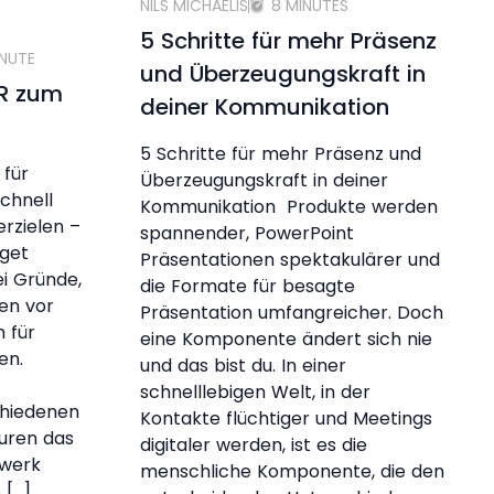
NILS MICHAELIS
8 MINUTES
5 Schritte für mehr Präsenz
INUTE
und Überzeugungskraft in
PR zum
deiner Kommunikation
5 Schritte für mehr Präsenz und
 für
Überzeugungskraft in deiner
chnell
Kommunikation Produkte werden
erzielen –
spannender, PowerPoint
get
Präsentationen spektakulärer und
ei Gründe,
die Formate für besagte
en vor
Präsentation umfangreicher. Doch
 für
eine Komponente ändert sich nie
ten.
und das bist du. In einer
schnelllebigen Welt, in der
chiedenen
Kontakte flüchtiger und Meetings
uren das
digitaler werden, ist es die
dwerk
menschliche Komponente, die den
 […]