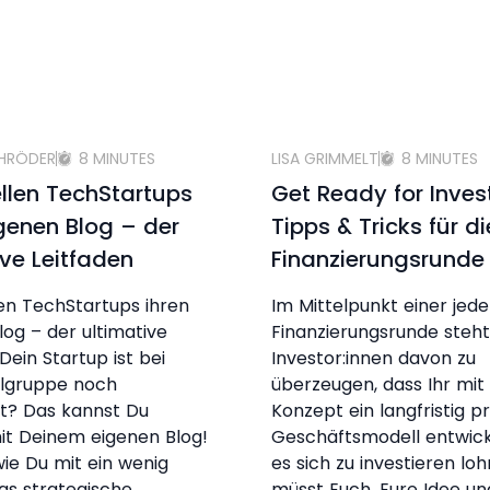
CHRÖDER
8 MINUTES
LISA GRIMMELT
8 MINUTES
ellen TechStartups
Get Ready for Inve
igenen Blog – der
Tipps & Tricks für di
ive Leitfaden
Finanzierungsrunde
len TechStartups ihren
Im Mittelpunkt einer jed
log – der ultimative
Finanzierungsrunde steht 
Dein Startup ist bei
Investor:innen davon zu
elgruppe noch
überzeugen, dass Ihr mi
t? Das kannst Du
Konzept ein langfristig pr
it Deinem eigenen Blog!
Geschäftsmodell entwicke
 wie Du mit ein wenig
es sich zu investieren lohn
as strategische
müsst Euch, Eure Idee un