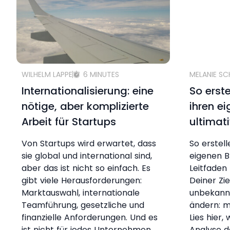
WILHELM LAPPE
6 MINUTES
MELANIE S
Internationalisierung: eine
So erst
nötige, aber komplizierte
ihren e
Arbeit für Startups
ultimat
Von Startups wird erwartet, dass
So erstel
sie global und international sind,
eigenen B
aber das ist nicht so einfach. Es
Leitfaden 
gibt viele Herausforderungen:
Deiner Zi
Marktauswahl, internationale
unbekann
Teamführung, gesetzliche und
ändern: m
finanzielle Anforderungen. Und es
Lies hier,
ist nicht für jedes Unternehmen
Analyse d