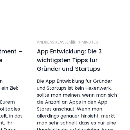
ANDREAS KLASSEN
4 MINUTES
stment –
App Entwicklung: Die 3
e
wichtigsten Tipps für
Gründer und Startups
en
Die App Entwicklung für Gründer
ein Ziel:
und Startups ist kein Hexenwerk,
sollte man meinen, wenn man sich
t Eurem
die Anzahl an Apps in den App
ofitables
Stores anschaut. Wenn man
lt, in das
allerdings genauer hinsieht, merkt
t. Ihr
man sehr schnell, dass es nur eine
d Euren
Handvoll sehr erfolgreicher Apps