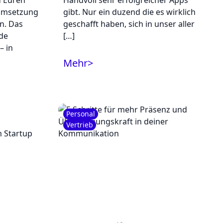
d Euren
Handvoll sehr erfolgreicher Apps
 Umsetzung
gibt. Nur ein duzend die es wirklich
n. Das
geschafft haben, sich in unser aller
ede
[…]
– in
Mehr
>
Personal
Vertrieb