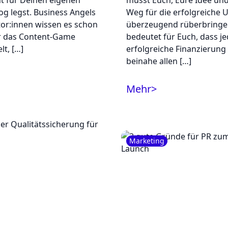
 für Deinen eigenen
müsst Euch, Eure Idee un
og legst. Business Angels
Weg für die erfolgreiche
tor:innen wissen es schon
überzeugend rüberbringe
r das Content-Game
bedeutet für Euch, dass j
lt, […]
erfolgreiche Finanzierung 
beinahe allen […]
Mehr
>
Marketing