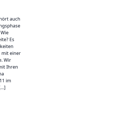
ehört auch
ungsphase
: Wie
ite? Es
keiten
 mit einer
e. Wir
mit Ihren
na
011 im
[…]