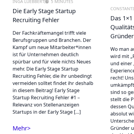
INGA LUEBBERT
5 MINUTES
CONSTANTI
Die Early Stage Startup
Das 1×1
Recruiting Fehler
Qualität
Der Fachkräftemangel trifft viele
Gründer
Berufsgruppen und Branchen. Der
Kampf um neue Mitarbeiter*innen
Wo man au
ist für Unternehmen deutlich
wird mit „
spürbar und für viele nichts Neues
und einer 
mehr. Die Early Stage Startup
Experienc
Recruiting Fehler, die ihr unbedingt
recht! Uns
vermeiden solltet findet ihr deshalb
umkämpft. 
in diesem Beitrag! Early Stage
sind so ge
Startup Recruiting Fehler #1 –
stellt die
Relevanz von Stellenanzeigen
dessen Qu
Startups in der Early Stage […]
absolut wi
Untersche
Mehr
>
Gründer u