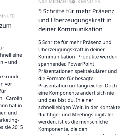
NILS MICHAELIS
8 MINUTES
5 Schritte für mehr Präsenz
MINUTE
und Überzeugungskraft in
 zum
deiner Kommunikation
5 Schritte für mehr Präsenz und
für
Überzeugungskraft in deiner
hnell eine
Kommunikation Produkte werden
en – und
spannender, PowerPoint
Präsentationen spektakulärer und
i Gründe,
die Formate für besagte
n vor
Präsentation umfangreicher. Doch
für
eine Komponente ändert sich nie
n. Carolin
und das bist du. In einer
nn hat in
schnelllebigen Welt, in der Kontakte
men und
flüchtiger und Meetings digitaler
rketing-
werden, ist es die menschliche
s sie 2015
Komponente, die den