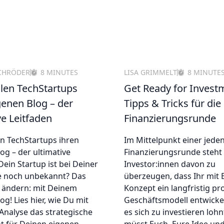
CHRÖDER
8 MINUTES
LISA GRIMMELT
8 MINUTE
llen TechStartups
Get Ready for Invest
genen Blog – der
Tipps & Tricks für die
ve Leitfaden
Finanzierungsrunde
en TechStartups ihren
Im Mittelpunkt einer jede
og – der ultimative
Finanzierungsrunde steht e
Dein Startup ist bei Deiner
Investor:innen davon zu
e noch unbekannt? Das
überzeugen, dass Ihr mit
 ändern: mit Deinem
Konzept ein langfristig pro
og! Lies hier, wie Du mit
Geschäftsmodell entwickel
Analyse das strategische
es sich zu investieren lohnt