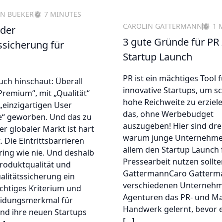
N BUEKER
7 MINUTES
CAROLIN GATTERMANN
1 
 der
3 gute Gründe für PR
ssicherung für
Startup Launch
PR ist ein mächtiges Tool 
ch hinschaut: Überall
innovative Startups, um sc
Premium“, mit „Qualität“
hohe Reichweite zu erziel
„einzigartigen User
das, ohne Werbebudget
e“ geworben. Und das zu
auszugeben! Hier sind dre
er globaler Markt ist hart
warum junge Unternehme
Die Eintrittsbarrieren
allem den Startup Launch 
ring wie nie. Und deshalb
Pressearbeit nutzen sollte
 Produktqualität und
GattermannCaro Gatterma
alitätssicherung ein
verschiedenen Unterneh
chtiges Kriterium und
Agenturen das PR- und Ma
idungsmerkmal für
Handwerk gelernt, bevor e
nd ihre neuen Startups
[…]