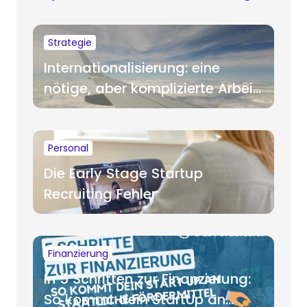
Strategie
Internationalisierung: eine
nötige, aber komplizierte Arbeit
für Startups
Personal
Die Early Stage Startup
Recruiting Fehler
Finanzierung
In 5 Schritten zur Finanzierung:
So kommt dein StartUp an