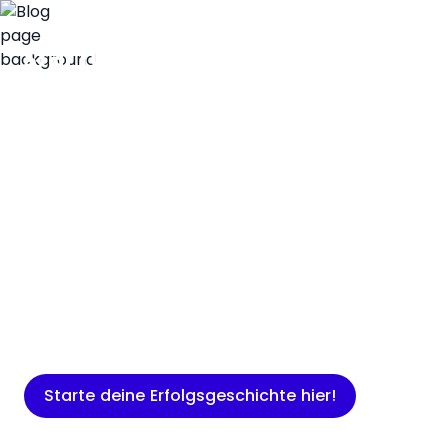
Insights
Expertenwissen für Gründer: Blogartikel
rund um Marketing, Vertrieb, IT und
mehr.
Starte deine Erfolgsgeschichte hier!