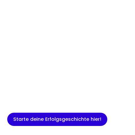
Insights
Expertenwissen für Gründer: Blogartikel
rund um Marketing, Vertrieb, IT und
mehr.
Starte deine Erfolgsgeschichte hier!