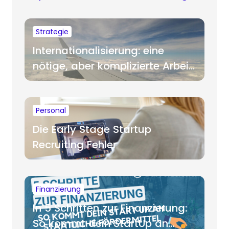
Strategie
Internationalisierung: eine
nötige, aber komplizierte Arbeit
für Startups
Personal
Die Early Stage Startup
Recruiting Fehler
Finanzierung
In 5 Schritten zur Finanzierung:
So kommt dein StartUp an