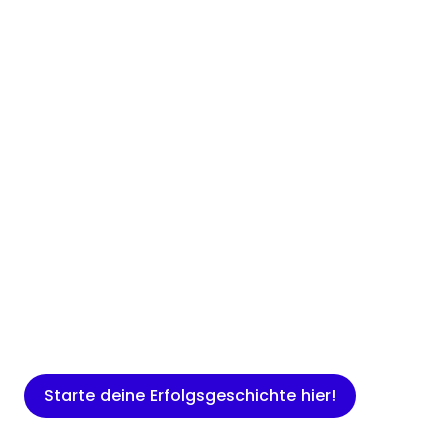
Insights
Expertenwissen für Gründer: Blogartikel
rund um Marketing, Vertrieb, IT und
mehr.
Starte deine Erfolgsgeschichte hier!