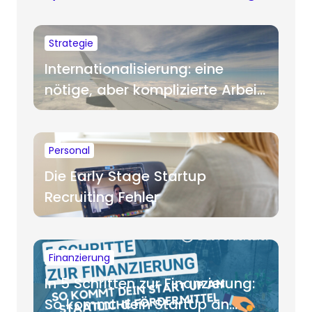
Strategie
Internationalisierung: eine
nötige, aber komplizierte Arbeit
für Startups
Personal
Die Early Stage Startup
Recruiting Fehler
Finanzierung
In 5 Schritten zur Finanzierung:
So kommt dein StartUp an