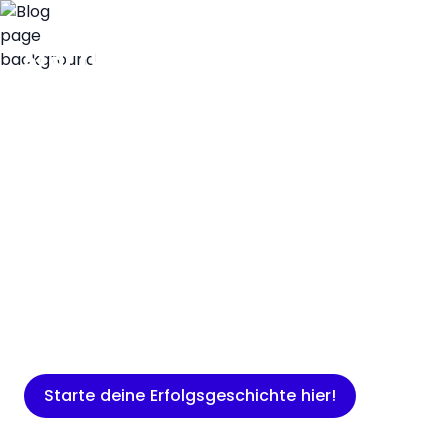
Insights
Expertenwissen für Gründer: Blogartikel
rund um Marketing, Vertrieb, IT und
mehr.
Starte deine Erfolgsgeschichte hier!