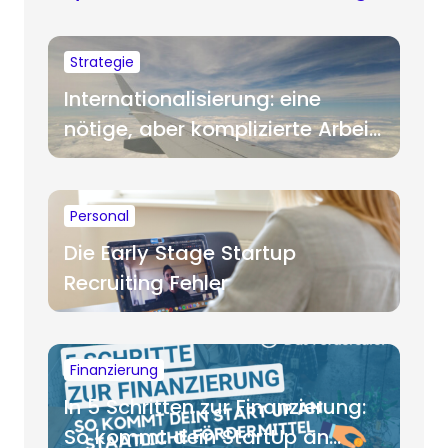
Strategie
Internationalisierung: eine
nötige, aber komplizierte Arbeit
für Startups
Personal
Die Early Stage Startup
Recruiting Fehler
Finanzierung
In 5 Schritten zur Finanzierung:
So kommt dein StartUp an