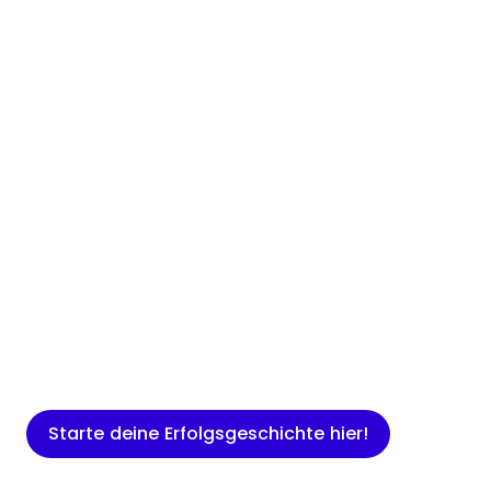
Insights
Expertenwissen für Gründer: Blogartikel
rund um Marketing, Vertrieb, IT und
mehr.
Starte deine Erfolgsgeschichte hier!