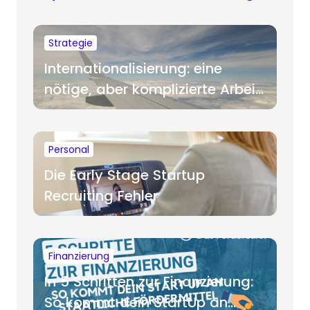
Strategie
Internationalisierung: eine
nötige, aber komplizierte Arbeit
für Startups
Personal
Die Early Stage Startup
Recruiting Fehler
Finanzierung
In 5 Schritten zur Finanzierung:
So kommt dein StartUp an