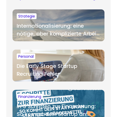
Strategie
Internationalisierung: eine
nötige, aber komplizierte Arbeit
für Startups
Personal
Die Early Stage Startup
Recruiting Fehler
Finanzierung
In 5 Schritten zur Finanzierung:
So kommt dein StartUp an