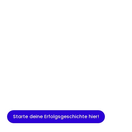
Insights
Expertenwissen für Gründer: Blogartikel
rund um Marketing, Vertrieb, IT und
mehr.
Starte deine Erfolgsgeschichte hier!