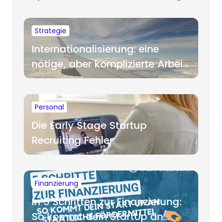
Strategie
Internationalisierung: eine
nötige, aber komplizierte Arbeit
für Startups
Personal
Die Early Stage Startup
Recruiting Fehler
Finanzierung
In 5 Schritten zur Finanzierung:
So kommt dein StartUp an