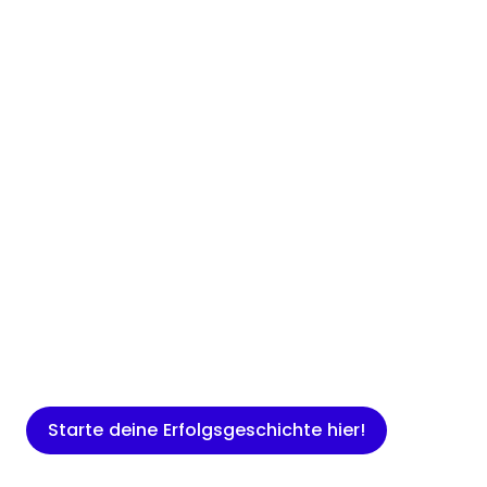
Insights
Expertenwissen für Gründer: Blogartikel
rund um Marketing, Vertrieb, IT und
mehr.
Starte deine Erfolgsgeschichte hier!