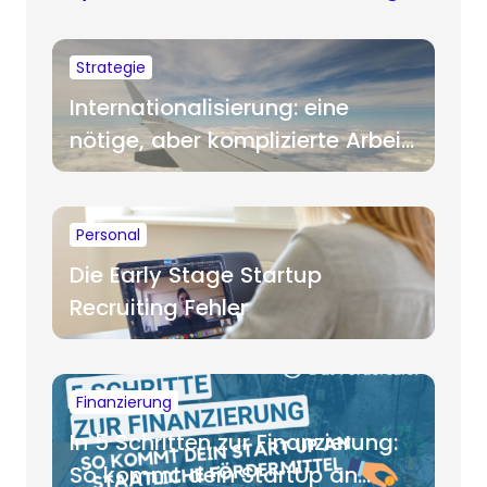
Strategie
Internationalisierung: eine
nötige, aber komplizierte Arbeit
für Startups
Personal
Die Early Stage Startup
Recruiting Fehler
Finanzierung
In 5 Schritten zur Finanzierung:
So kommt dein StartUp an