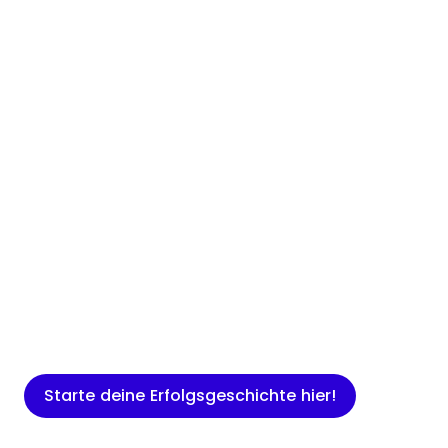
Insights
Expertenwissen für Gründer: Blogartikel
rund um Marketing, Vertrieb, IT und
mehr.
Starte deine Erfolgsgeschichte hier!