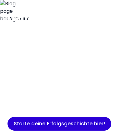
Insights
Expertenwissen für Gründer: Blogartikel
rund um Marketing, Vertrieb, IT und
mehr.
Starte deine Erfolgsgeschichte hier!