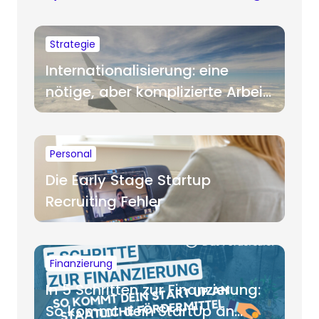
Strategie
Internationalisierung: eine
nötige, aber komplizierte Arbeit
für Startups
Personal
Die Early Stage Startup
Recruiting Fehler
Finanzierung
In 5 Schritten zur Finanzierung:
So kommt dein StartUp an