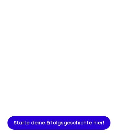
Insights
Expertenwissen für Gründer: Blogartikel
rund um Marketing, Vertrieb, IT und
mehr.
Starte deine Erfolgsgeschichte hier!