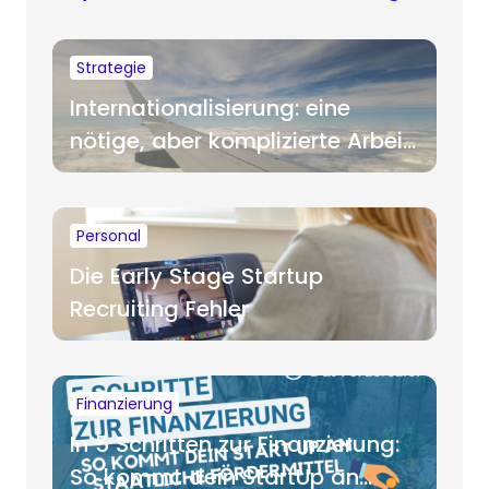
Strategie
Internationalisierung: eine
nötige, aber komplizierte Arbeit
für Startups
Personal
Die Early Stage Startup
Recruiting Fehler
Finanzierung
In 5 Schritten zur Finanzierung:
So kommt dein StartUp an