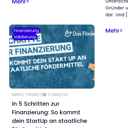
Mehr
>
Untersch
Gründer u
dar. Und [
Mehr
>
Finanzierung
Validierung
MIRKO TWARDY
5 MINUTES
In 5 Schritten zur
Finanzierung: So kommt
dein StartUp an staatliche