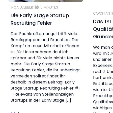
INGA LUEBBERT
5 MINUTES
CONSTANTI
Die Early Stage Startup
Das 1×1
Recruiting Fehler
Qualitä
Der Fachkräftemangel trifft viele
Gründe
Berufsgruppen und Branchen. Der
Kampf um neue Mitarbeiter*innen
Wo man au
ist für Unternehmen deutlich
wird mit „
spürbar und für viele nichts Neues
und einer 
mehr. Die Early Stage Startup
Experienc
Recruiting Fehler, die ihr unbedingt
recht! Un
vermeiden solltet findet ihr
hart umkä
deshalb in diesem Beitrag! Early
Eintrittsb
Stage Startup Recruiting Fehler #1
wie nie. U
– Relevanz von Stellenanzeigen
Produktqu
Startups in der Early Stage […]
Qualitäts
wichtiges