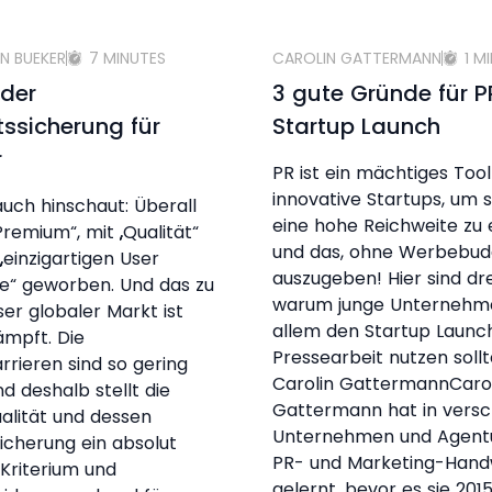
N BUEKER
7 MINUTES
CAROLIN GATTERMANN
1 M
 der
3 gute Gründe für 
tssicherung für
Startup Launch
r
PR ist ein mächtiges Tool
innovative Startups, um s
ch hinschaut: Überall
eine hohe Reichweite zu 
Premium“, mit „Qualität“
und das, ohne Werbebud
„einzigartigen User
auszugeben! Hier sind dr
e“ geworben. Und das zu
warum junge Unternehm
ser globaler Markt ist
allem den Startup Launch
mpft. Die
Pressearbeit nutzen soll
arrieren sind so gering
Carolin GattermannCaro
nd deshalb stellt die
Gattermann hat in vers
alität und dessen
Unternehmen und Agent
sicherung ein absolut
PR- und Marketing-Han
 Kriterium und
gelernt, bevor es sie 2015