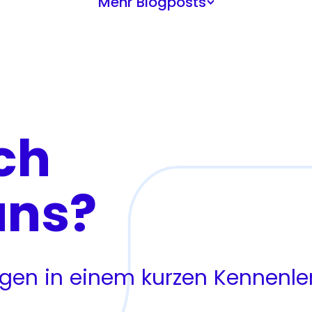
Mehr Blogposts
>
ch
uns?
ragen in einem kurzen Kennenl