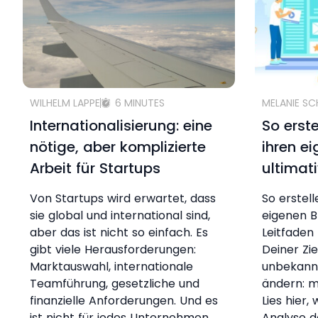
WILHELM LAPPE
6 MINUTES
MELANIE S
Internationalisierung: eine
So erst
nötige, aber komplizierte
ihren e
Arbeit für Startups
ultimat
Von Startups wird erwartet, dass
So erstel
sie global und international sind,
eigenen B
aber das ist nicht so einfach. Es
Leitfaden 
gibt viele Herausforderungen:
Deiner Zi
Marktauswahl, internationale
unbekann
Teamführung, gesetzliche und
ändern: m
finanzielle Anforderungen. Und es
Lies hier,
ist nicht für jedes Unternehmen
Analyse d