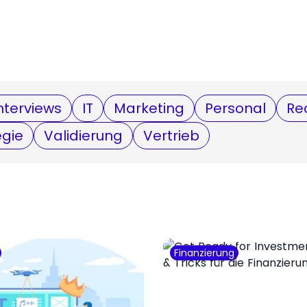
nterviews
IT
Marketing
Personal
Re
egie
Validierung
Vertrieb
Finanzierung