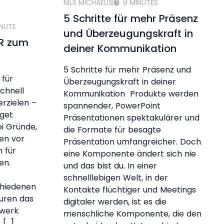
NILS MICHAELIS
8 MINUTES
5 Schritte für mehr Präsenz
INUTE
und Überzeugungskraft in
PR zum
deiner Kommunikation
5 Schritte für mehr Präsenz und
 für
Überzeugungskraft in deiner
chnell
Kommunikation Produkte werden
erzielen –
spannender, PowerPoint
get
Präsentationen spektakulärer und
ei Gründe,
die Formate für besagte
en vor
Präsentation umfangreicher. Doch
 für
eine Komponente ändert sich nie
ten.
und das bist du. In einer
schnelllebigen Welt, in der
chiedenen
Kontakte flüchtiger und Meetings
uren das
digitaler werden, ist es die
dwerk
menschliche Komponente, die den
 […]