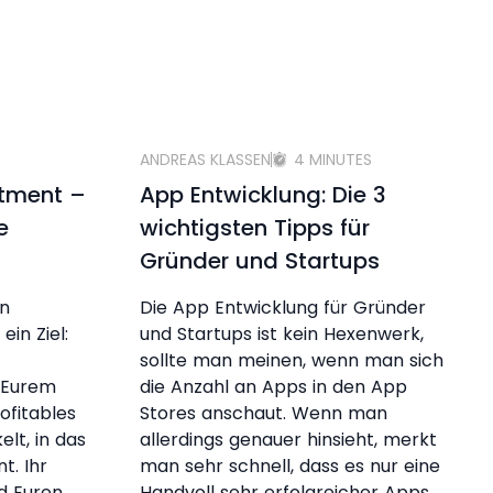
ANDREAS KLASSEN
4 MINUTES
stment –
App Entwicklung: Die 3
e
wichtigsten Tipps für
Gründer und Startups
en
Die App Entwicklung für Gründer
ein Ziel:
und Startups ist kein Hexenwerk,
sollte man meinen, wenn man sich
t Eurem
die Anzahl an Apps in den App
ofitables
Stores anschaut. Wenn man
lt, in das
allerdings genauer hinsieht, merkt
t. Ihr
man sehr schnell, dass es nur eine
d Euren
Handvoll sehr erfolgreicher Apps