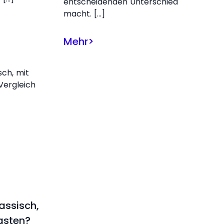
entscheidenden Unterschied
macht. […]
Mehr
>
lassisch,
asten?