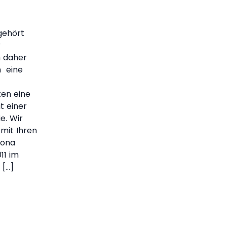
gehört
r
h daher
h eine
ten eine
t einer
e. Wir
 mit Ihren
Rona
11 im
 […]