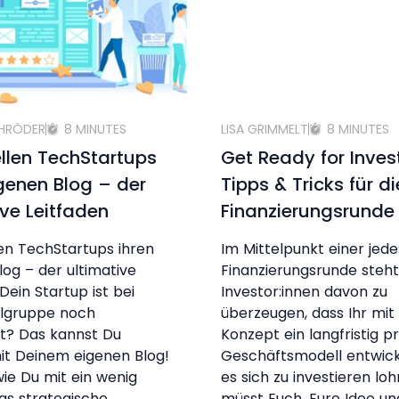
CHRÖDER
8 MINUTES
LISA GRIMMELT
8 MINUTES
ellen TechStartups
Get Ready for Inve
igenen Blog – der
Tipps & Tricks für di
ive Leitfaden
Finanzierungsrunde
len TechStartups ihren
Im Mittelpunkt einer jed
log – der ultimative
Finanzierungsrunde steht 
Dein Startup ist bei
Investor:innen davon zu
elgruppe noch
überzeugen, dass Ihr mi
t? Das kannst Du
Konzept ein langfristig pr
it Deinem eigenen Blog!
Geschäftsmodell entwicke
 wie Du mit ein wenig
es sich zu investieren lohn
as strategische
müsst Euch, Eure Idee un