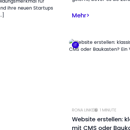
eidungsmerkmal für
nd ihre neuen Startups
Mehr
>
…]
IT
RONA LINKE
1 MINUTE
Website erstellen: k
mit CMS oder Bauk