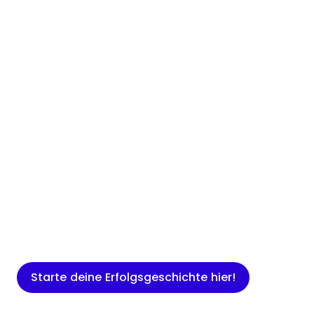
Insights
Expertenwissen für Gründer: Blogartikel
rund um Marketing, Vertrieb, IT und
mehr.
Starte deine Erfolgsgeschichte hier!