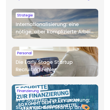
Strategie
Internationalisierung: eine
nötige, aber komplizierte Arbeit
für Startups
Personal
Die Early Stage Startup
Recruiting Fehler
Finanzierung
In 5 Schritten zur Finanzierung:
So kommt dein StartUp an