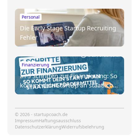
Personal
Die Early Stage Startup Recruiting
Fehler
Finanzierung
In 5 Schritten zur Finanzierung: So
kommt dein StartUp an staatliche
Fördermittel
© 2026 - startupcoach.de
Impressum
Haftungsausschluss
Datenschutzerklärung
Widerrufsbelehrung