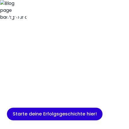
Insights
Expertenwissen für Gründer: Blogartikel
rund um Marketing, Vertrieb, IT und
mehr.
Starte deine Erfolgsgeschichte hier!