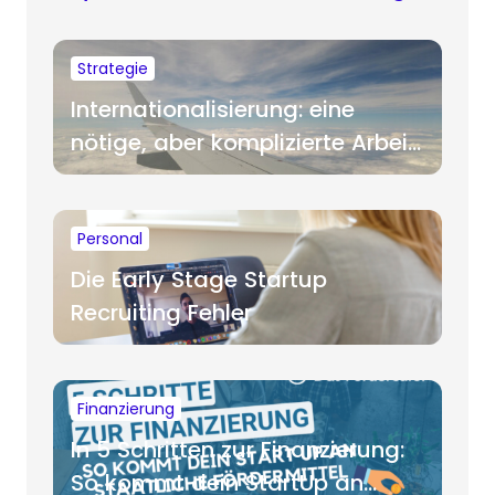
Strategie
Internationalisierung: eine
nötige, aber komplizierte Arbeit
für Startups
Personal
Die Early Stage Startup
Recruiting Fehler
Finanzierung
In 5 Schritten zur Finanzierung:
So kommt dein StartUp an