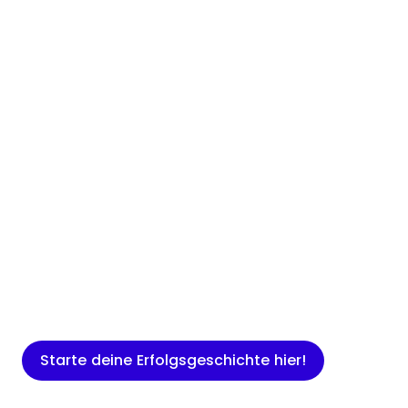
Insights
Expertenwissen für Gründer: Blogartikel
rund um Marketing, Vertrieb, IT und
mehr.
Starte deine Erfolgsgeschichte hier!