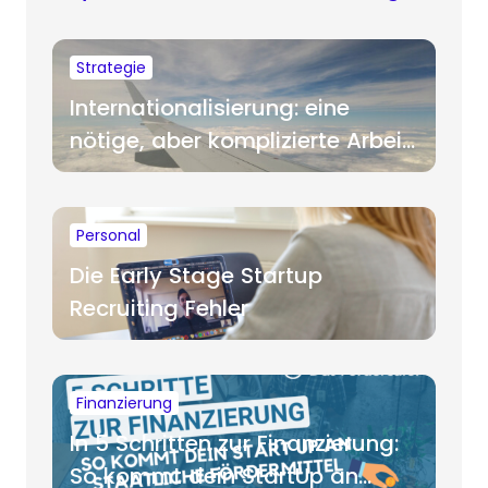
Strategie
Internationalisierung: eine
nötige, aber komplizierte Arbeit
für Startups
Personal
Die Early Stage Startup
Recruiting Fehler
Finanzierung
In 5 Schritten zur Finanzierung:
So kommt dein StartUp an