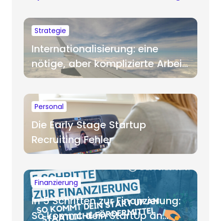
Strategie
Internationalisierung: eine
nötige, aber komplizierte Arbeit
für Startups
Personal
Die Early Stage Startup
Recruiting Fehler
Finanzierung
In 5 Schritten zur Finanzierung:
So kommt dein StartUp an