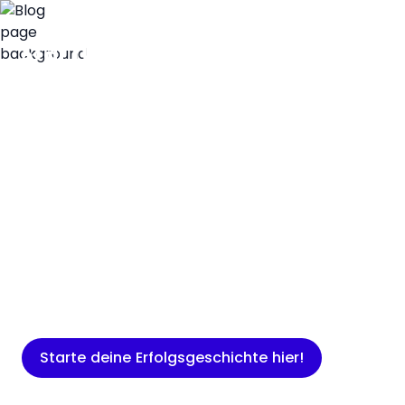
Insights
Expertenwissen für Gründer: Blogartikel
rund um Marketing, Vertrieb, IT und
mehr.
Starte deine Erfolgsgeschichte hier!