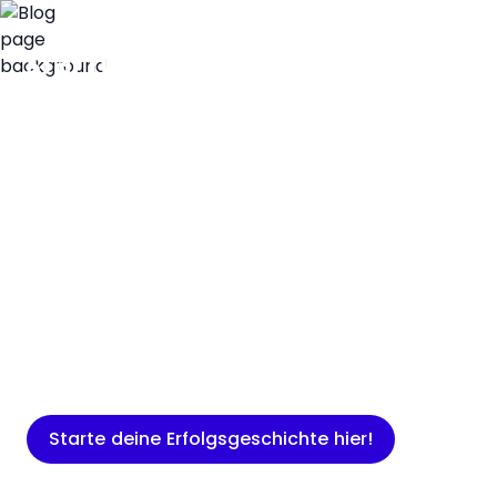
Insights
Expertenwissen für Gründer: Blogartikel
rund um Marketing, Vertrieb, IT und
mehr.
Starte deine Erfolgsgeschichte hier!