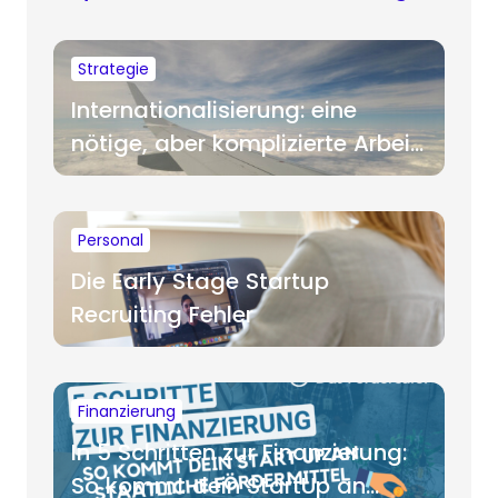
Strategie
Internationalisierung: eine
nötige, aber komplizierte Arbeit
für Startups
Personal
Die Early Stage Startup
Recruiting Fehler
Finanzierung
In 5 Schritten zur Finanzierung:
So kommt dein StartUp an