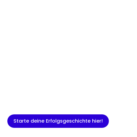
Insights
Expertenwissen für Gründer: Blogartikel
rund um Marketing, Vertrieb, IT und
mehr.
Starte deine Erfolgsgeschichte hier!