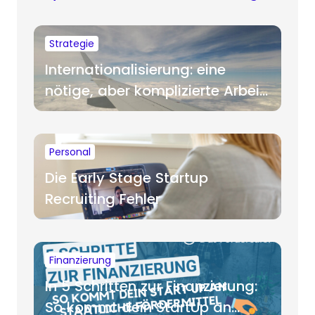
Strategie
Internationalisierung: eine
nötige, aber komplizierte Arbeit
für Startups
Personal
Die Early Stage Startup
Recruiting Fehler
Finanzierung
In 5 Schritten zur Finanzierung:
So kommt dein StartUp an