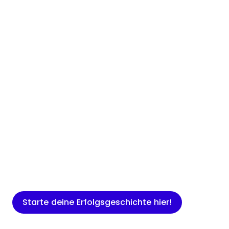
Insights
Expertenwissen für Gründer: Blogartikel
rund um Marketing, Vertrieb, IT und
mehr.
Starte deine Erfolgsgeschichte hier!