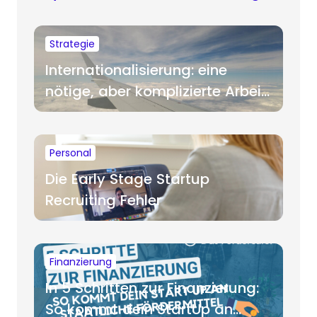
Strategie
Internationalisierung: eine
nötige, aber komplizierte Arbeit
für Startups
Personal
Die Early Stage Startup
Recruiting Fehler
Finanzierung
In 5 Schritten zur Finanzierung:
So kommt dein StartUp an