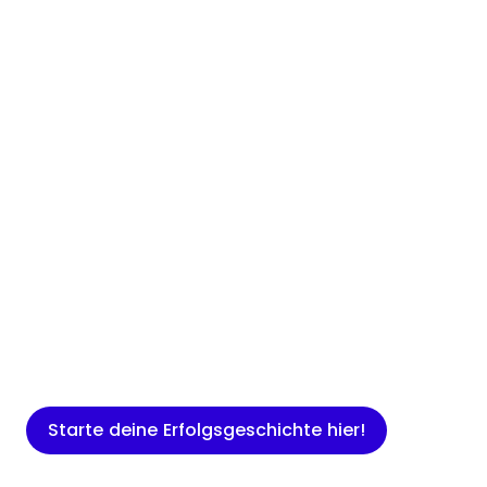
Insights
Expertenwissen für Gründer: Blogartikel
rund um Marketing, Vertrieb, IT und
mehr.
Starte deine Erfolgsgeschichte hier!