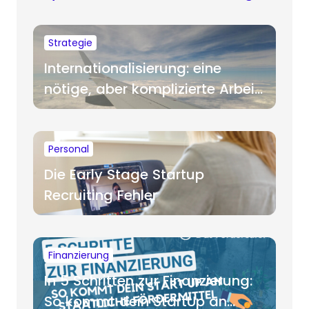
Strategie
Internationalisierung: eine
nötige, aber komplizierte Arbeit
für Startups
Personal
Die Early Stage Startup
Recruiting Fehler
Finanzierung
In 5 Schritten zur Finanzierung:
So kommt dein StartUp an