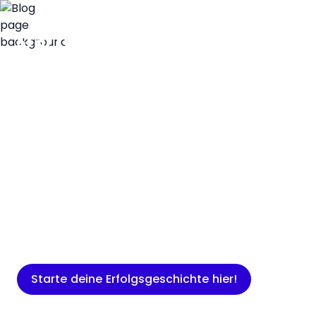
Insights
Expertenwissen für Gründer: Blogartikel
rund um Marketing, Vertrieb, IT und
mehr.
Starte deine Erfolgsgeschichte hier!