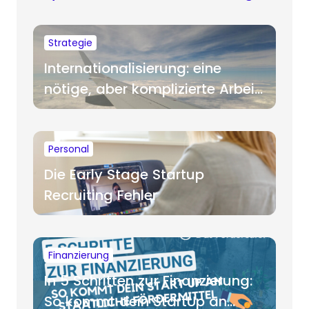
Strategie
Internationalisierung: eine
nötige, aber komplizierte Arbeit
für Startups
Personal
Die Early Stage Startup
Recruiting Fehler
Finanzierung
In 5 Schritten zur Finanzierung:
So kommt dein StartUp an