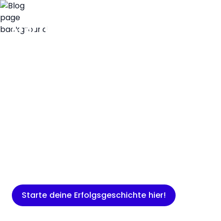
Insights
Expertenwissen für Gründer: Blogartikel
rund um Marketing, Vertrieb, IT und
mehr.
Starte deine Erfolgsgeschichte hier!