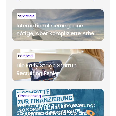
Strategie
Internationalisierung: eine
nötige, aber komplizierte Arbeit
für Startups
Personal
Die Early Stage Startup
Recruiting Fehler
Finanzierung
In 5 Schritten zur Finanzierung:
So kommt dein StartUp an