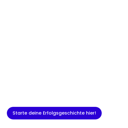
Insights
Expertenwissen für Gründer: Blogartikel
rund um Marketing, Vertrieb, IT und
mehr.
Starte deine Erfolgsgeschichte hier!