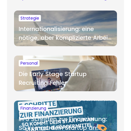
Strategie
Internationalisierung: eine
nötige, aber komplizierte Arbeit
für Startups
Personal
Die Early Stage Startup
Recruiting Fehler
Finanzierung
In 5 Schritten zur Finanzierung:
So kommt dein StartUp an