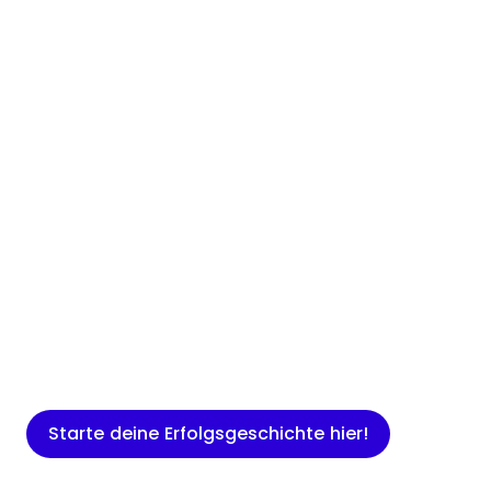
Insights
Expertenwissen für Gründer: Blogartikel
rund um Marketing, Vertrieb, IT und
mehr.
Starte deine Erfolgsgeschichte hier!