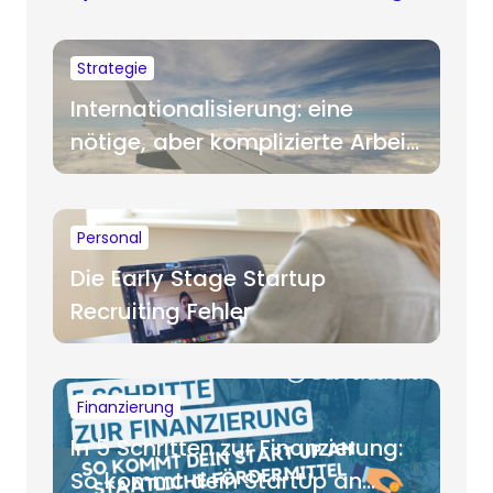
Strategie
Internationalisierung: eine
nötige, aber komplizierte Arbeit
für Startups
Personal
Die Early Stage Startup
Recruiting Fehler
Finanzierung
In 5 Schritten zur Finanzierung:
So kommt dein StartUp an