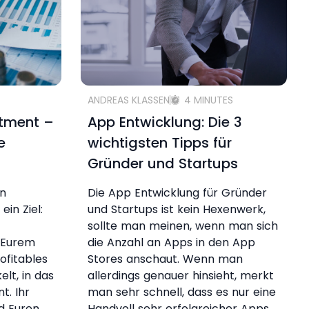
ANDREAS KLASSEN
4 MINUTES
stment –
App Entwicklung: Die 3
e
wichtigsten Tipps für
Gründer und Startups
en
Die App Entwicklung für Gründer
ein Ziel:
und Startups ist kein Hexenwerk,
sollte man meinen, wenn man sich
t Eurem
die Anzahl an Apps in den App
ofitables
Stores anschaut. Wenn man
lt, in das
allerdings genauer hinsieht, merkt
t. Ihr
man sehr schnell, dass es nur eine
d Euren
Handvoll sehr erfolgreicher Apps