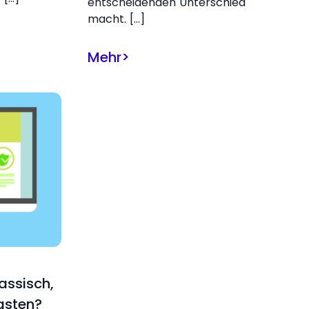
entscheidenden Unterschied
macht. […]
Mehr
>
lassisch,
asten?