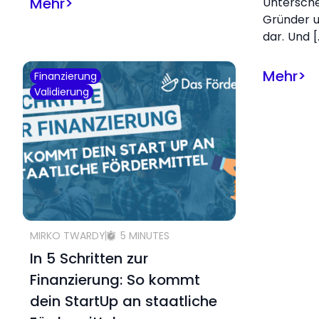
Mehr
>
Untersch
Gründer u
dar. Und [
Mehr
>
Finanzierung
Validierung
MIRKO TWARDY
5 MINUTES
In 5 Schritten zur
Finanzierung: So kommt
dein StartUp an staatliche