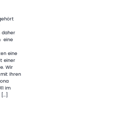
gehört
r
h daher
h eine
ten eine
t einer
e. Wir
 mit Ihren
Rona
11 im
 […]