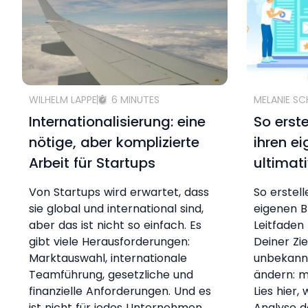
WILHELM LAPPE
6 MINUTES
MELANIE S
Internationalisierung: eine
So erst
nötige, aber komplizierte
ihren e
Arbeit für Startups
ultimat
Von Startups wird erwartet, dass
So erstel
sie global und international sind,
eigenen B
aber das ist nicht so einfach. Es
Leitfaden 
gibt viele Herausforderungen:
Deiner Zi
Marktauswahl, internationale
unbekann
Teamführung, gesetzliche und
ändern: m
finanzielle Anforderungen. Und es
Lies hier,
ist nicht für jedes Unternehmen
Analyse d