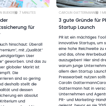
N BUEKER
7 MINUTES
CAROLIN GATTERMANN
1 M
 der
3 gute Gründe für 
tssicherung für
Startup Launch
r
PR ist ein mächtiges Tool
innovative Startups, um s
ch hinschaut: Überall
eine hohe Reichweite zu 
Premium“, mit „Qualität“
und das, ohne Werbebud
„einzigartigen User
auszugeben! Hier sind dr
e“ geworben. Und das zu
warum junge Unternehm
ser globaler Markt ist
allem den Startup Launch
mpft. Die
Pressearbeit nutzen soll
arrieren sind so gering
Carolin GattermannCaro
nd deshalb stellt die
Gattermann hat in vers
alität und dessen
Unternehmen und Agent
sicherung ein absolut
PR- und Marketing-Han
 Kriterium und
gelernt, bevor es sie 2015