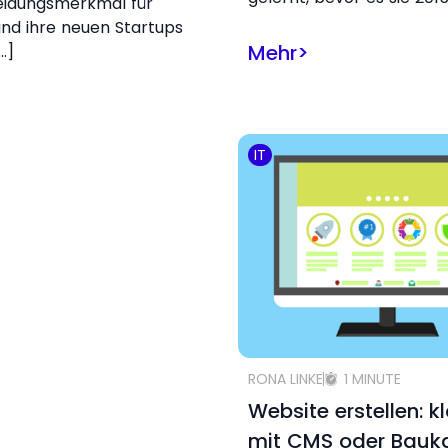
eidungsmerkmal für
nd ihre neuen Startups
Mehr
>
…]
IT
RONA LINKE
1 MINUTE
Website erstellen: k
mit CMS oder Bauk