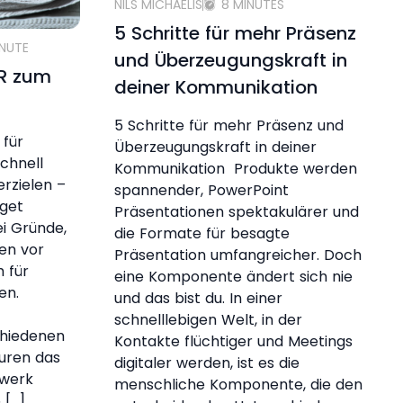
NILS MICHAELIS
8 MINUTES
5 Schritte für mehr Präsenz
INUTE
und Überzeugungskraft in
PR zum
deiner Kommunikation
5 Schritte für mehr Präsenz und
 für
Überzeugungskraft in deiner
chnell
Kommunikation Produkte werden
erzielen –
spannender, PowerPoint
get
Präsentationen spektakulärer und
ei Gründe,
die Formate für besagte
en vor
Präsentation umfangreicher. Doch
 für
eine Komponente ändert sich nie
ten.
und das bist du. In einer
schnelllebigen Welt, in der
chiedenen
Kontakte flüchtiger und Meetings
uren das
digitaler werden, ist es die
dwerk
menschliche Komponente, die den
 […]