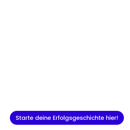
Insights
Expertenwissen für Gründer:
Marketing, Vertrieb, IT und 
Starte deine Erfolgsgeschichte hier!