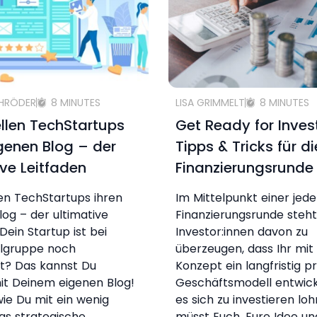
CHRÖDER
8 MINUTES
LISA GRIMMELT
8 MINUTES
ellen TechStartups
Get Ready for Inve
igenen Blog – der
Tipps & Tricks für di
ive Leitfaden
Finanzierungsrunde
len TechStartups ihren
Im Mittelpunkt einer jed
log – der ultimative
Finanzierungsrunde steht 
Dein Startup ist bei
Investor:innen davon zu
elgruppe noch
überzeugen, dass Ihr mi
t? Das kannst Du
Konzept ein langfristig pr
it Deinem eigenen Blog!
Geschäftsmodell entwicke
 wie Du mit ein wenig
es sich zu investieren lohn
as strategische
müsst Euch, Eure Idee un