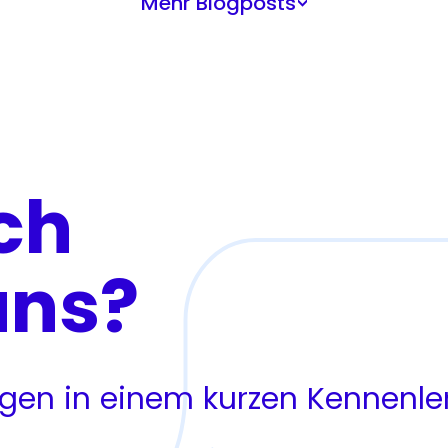
Mehr Blogposts
>
ch
uns?
ragen in einem kurzen Kennenl