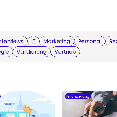
nterviews
IT
Marketing
Personal
Re
egie
Validierung
Vertrieb
Finanzierung