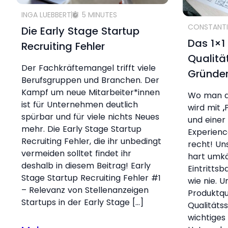
INGA LUEBBERT
5 MINUTES
CONSTANTI
Die Early Stage Startup
Das 1×1
Recruiting Fehler
Qualitä
Der Fachkräftemangel trifft viele
Gründe
Berufsgruppen und Branchen. Der
Kampf um neue Mitarbeiter*innen
Wo man au
ist für Unternehmen deutlich
wird mit „
spürbar und für viele nichts Neues
und einer 
mehr. Die Early Stage Startup
Experienc
Recruiting Fehler, die ihr unbedingt
recht! Un
vermeiden solltet findet ihr
hart umkä
deshalb in diesem Beitrag! Early
Eintrittsb
Stage Startup Recruiting Fehler #1
wie nie. U
– Relevanz von Stellenanzeigen
Produktqu
Startups in der Early Stage […]
Qualitäts
wichtiges