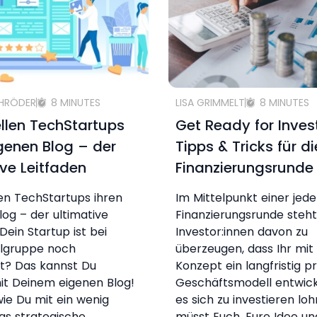
CHRÖDER
8 MINUTES
LISA GRIMMELT
8 MINUTES
ellen TechStartups
Get Ready for Inve
igenen Blog – der
Tipps & Tricks für di
ive Leitfaden
Finanzierungsrunde
len TechStartups ihren
Im Mittelpunkt einer jed
log – der ultimative
Finanzierungsrunde steht 
Dein Startup ist bei
Investor:innen davon zu
elgruppe noch
überzeugen, dass Ihr mi
t? Das kannst Du
Konzept ein langfristig pr
it Deinem eigenen Blog!
Geschäftsmodell entwicke
 wie Du mit ein wenig
es sich zu investieren lohn
as strategische
müsst Euch, Eure Idee un