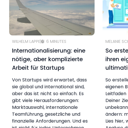
WILHELM LAPPE
6 MINUTES
MELANIE S
Internationalisierung: eine
So erst
nötige, aber komplizierte
ihren e
Arbeit für Startups
ultimat
Von Startups wird erwartet, dass
So erstel
sie global und international sind,
eigenen B
aber das ist nicht so einfach. Es
Leitfaden 
gibt viele Herausforderungen:
Deiner Zi
Marktauswahl, internationale
unbekann
Teamführung, gesetzliche und
ändern: m
finanzielle Anforderungen. Und es
Lies hier,
ist nicht für jedes Unternehmen
Analyse d