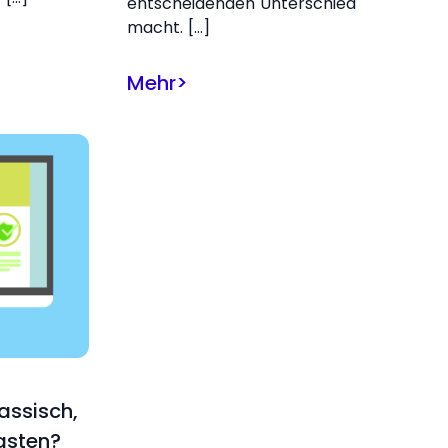
entscheidenden Unterschied
macht. […]
Mehr
>
lassisch,
asten?