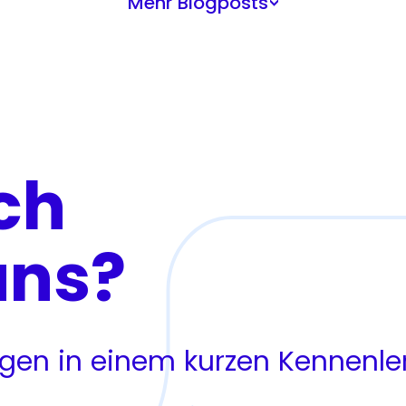
Mehr Blogposts
>
ch
uns?
ragen in einem kurzen Kennenl