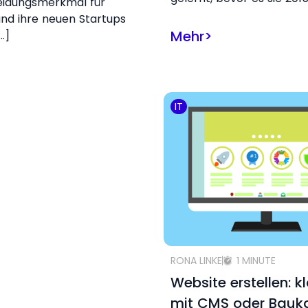
eidungsmerkmal für
nd ihre neuen Startups
Mehr
>
…]
IT
RONA LINKE
1 MINUTE
Website erstellen: k
mit CMS oder Bauk