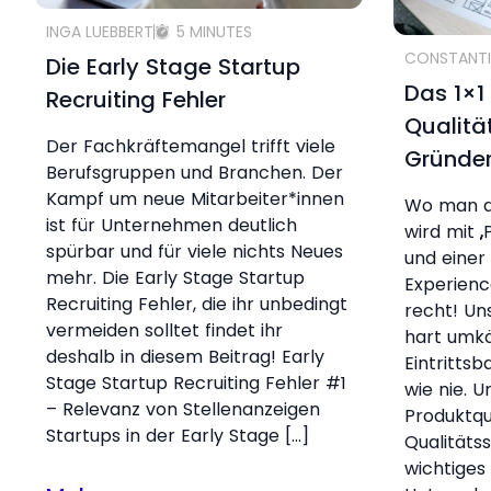
INGA LUEBBERT
5 MINUTES
CONSTANTI
Die Early Stage Startup
Das 1×1
Recruiting Fehler
Qualitä
Der Fachkräftemangel trifft viele
Gründe
Berufsgruppen und Branchen. Der
Kampf um neue Mitarbeiter*innen
Wo man au
ist für Unternehmen deutlich
wird mit „
spürbar und für viele nichts Neues
und einer 
mehr. Die Early Stage Startup
Experienc
Recruiting Fehler, die ihr unbedingt
recht! Un
vermeiden solltet findet ihr
hart umkä
deshalb in diesem Beitrag! Early
Eintrittsb
Stage Startup Recruiting Fehler #1
wie nie. U
– Relevanz von Stellenanzeigen
Produktqu
Startups in der Early Stage […]
Qualitäts
wichtiges