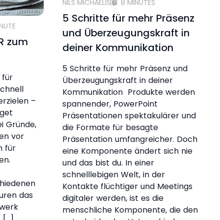
NILS MICHAELIS
8 MINUTES
5 Schritte für mehr Präsenz
INUTE
und Überzeugungskraft in
PR zum
deiner Kommunikation
5 Schritte für mehr Präsenz und
 für
Überzeugungskraft in deiner
chnell
Kommunikation Produkte werden
erzielen –
spannender, PowerPoint
get
Präsentationen spektakulärer und
ei Gründe,
die Formate für besagte
en vor
Präsentation umfangreicher. Doch
 für
eine Komponente ändert sich nie
ten.
und das bist du. In einer
schnelllebigen Welt, in der
chiedenen
Kontakte flüchtiger und Meetings
uren das
digitaler werden, ist es die
dwerk
menschliche Komponente, die den
 […]