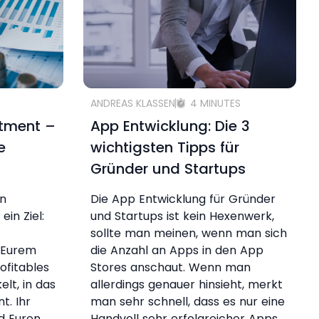
ANDREAS KLASSEN
4 MINUTES
stment –
App Entwicklung: Die 3
e
wichtigsten Tipps für
Gründer und Startups
en
Die App Entwicklung für Gründer
ein Ziel:
und Startups ist kein Hexenwerk,
sollte man meinen, wenn man sich
t Eurem
die Anzahl an Apps in den App
ofitables
Stores anschaut. Wenn man
lt, in das
allerdings genauer hinsieht, merkt
t. Ihr
man sehr schnell, dass es nur eine
d Euren
Handvoll sehr erfolgreicher Apps