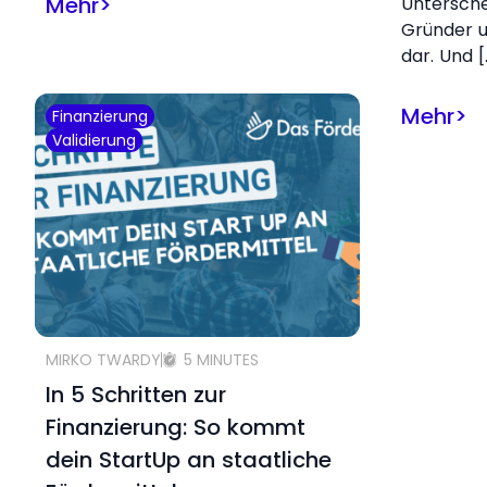
Mehr
>
Untersch
Gründer u
dar. Und [
Mehr
>
Finanzierung
Validierung
MIRKO TWARDY
5 MINUTES
In 5 Schritten zur
Finanzierung: So kommt
dein StartUp an staatliche