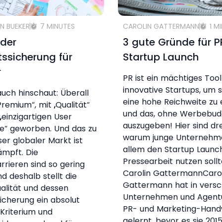
N BUEKER
7 MINUTES
CAROLIN GATTERMANN
1 M
 der
3 gute Gründe für 
tssicherung für
Startup Launch
r
PR ist ein mächtiges Tool
innovative Startups, um s
ch hinschaut: Überall
eine hohe Reichweite zu 
Premium“, mit „Qualität“
und das, ohne Werbebud
„einzigartigen User
auszugeben! Hier sind dr
e“ geworben. Und das zu
warum junge Unternehm
ser globaler Markt ist
allem den Startup Launch
mpft. Die
Pressearbeit nutzen soll
arrieren sind so gering
Carolin GattermannCaro
nd deshalb stellt die
Gattermann hat in vers
alität und dessen
Unternehmen und Agent
sicherung ein absolut
PR- und Marketing-Han
 Kriterium und
gelernt, bevor es sie 2015