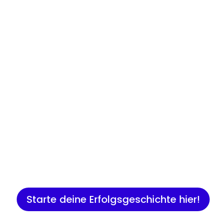
Insights
Expertenwissen für Gründer:
Marketing, Vertrieb, IT und 
Starte deine Erfolgsgeschichte hier!