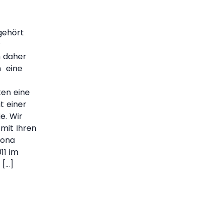
gehört
r
h daher
h eine
ten eine
t einer
e. Wir
 mit Ihren
Rona
11 im
 […]