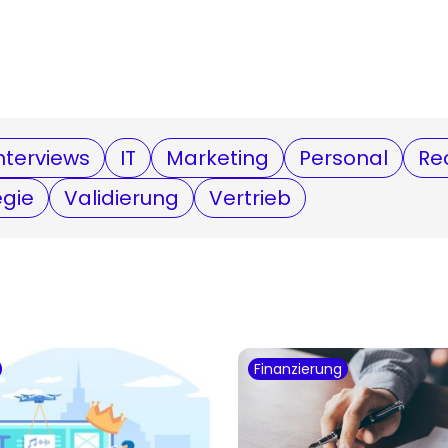
nterviews
IT
Marketing
Personal
Re
egie
Validierung
Vertrieb
Finanzierung