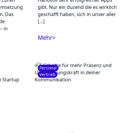
d Euren
Handvoll sehr erfolgreicher Apps
 Umsetzung
gibt. Nur ein duzend die es wirklich
n. Das
geschafft haben, sich in unser aller
ede
[…]
– in
Mehr
>
Personal
Vertrieb