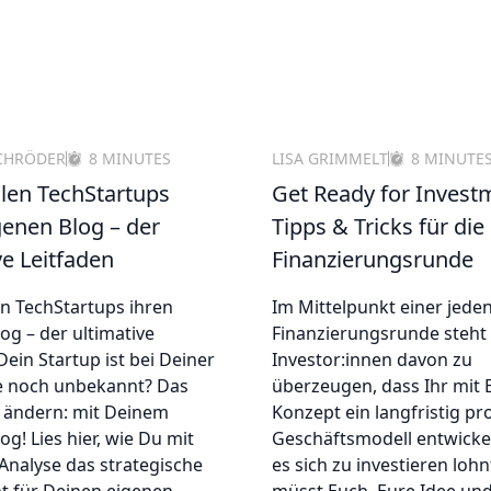
CHRÖDER
8 MINUTES
LISA GRIMMELT
8 MINUTE
llen TechStartups
Get Ready for Invest
genen Blog – der
Tipps & Tricks für die
ve Leitfaden
Finanzierungsrunde
en TechStartups ihren
Im Mittelpunkt einer jede
og – der ultimative
Finanzierungsrunde steht e
Dein Startup ist bei Deiner
Investor:innen davon zu
e noch unbekannt? Das
überzeugen, dass Ihr mit
 ändern: mit Deinem
Konzept ein langfristig pro
og! Lies hier, wie Du mit
Geschäftsmodell entwickel
Analyse das strategische
es sich zu investieren lohnt