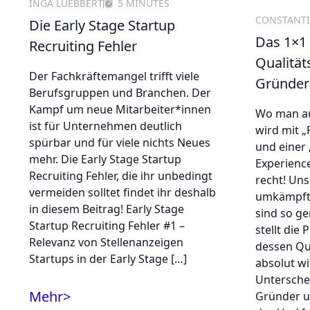
INGA LUEBBERT
5 MINUTES
CONSTANTI
Die Early Stage Startup
Das 1×1
Recruiting Fehler
Qualität
Der Fachkräftemangel trifft viele
Gründer
Berufsgruppen und Branchen. Der
Kampf um neue Mitarbeiter*innen
Wo man au
ist für Unternehmen deutlich
wird mit „
spürbar und für viele nichts Neues
und einer 
mehr. Die Early Stage Startup
Experienc
Recruiting Fehler, die ihr unbedingt
recht! Uns
vermeiden solltet findet ihr deshalb
umkämpft. 
in diesem Beitrag! Early Stage
sind so ge
Startup Recruiting Fehler #1 –
stellt die
Relevanz von Stellenanzeigen
dessen Qu
Startups in der Early Stage […]
absolut wi
Untersche
Mehr
>
Gründer u