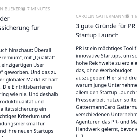
N BUEKER
7 MINUTES
CAROLIN GATTERMANN
1 
 der
3 gute Gründe für PR
ssicherung für
Startup Launch
PR ist ein mächtiges Tool 
ch hinschaut: Überall
innovative Startups, um sc
Premium“, mit „Qualität“
hohe Reichweite zu erziel
„einzigartigen User
das, ohne Werbebudget
e“ geworben. Und das zu
auszugeben! Hier sind dre
er globaler Markt ist hart
warum junge Unternehme
Die Eintrittsbarrieren
allem den Startup Launch 
ring wie nie. Und deshalb
Pressearbeit nutzen sollte
 Produktqualität und
GattermannCaro Gatterma
alitätssicherung ein
verschiedenen Unterneh
chtiges Kriterium und
Agenturen das PR- und Ma
idungsmerkmal für
Handwerk gelernt, bevor e
nd ihre neuen Startups
[…]