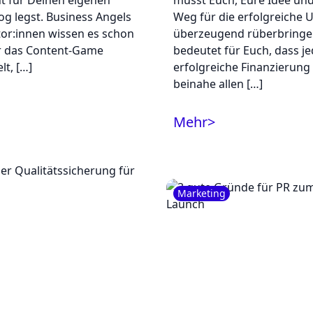
 für Deinen eigenen
müsst Euch, Eure Idee un
og legst. Business Angels
Weg für die erfolgreiche
tor:innen wissen es schon
überzeugend rüberbringe
r das Content-Game
bedeutet für Euch, dass j
lt, […]
erfolgreiche Finanzierung 
beinahe allen […]
Mehr
>
Marketing