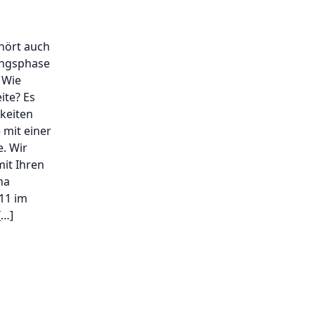
ehört auch
ungsphase
: Wie
ite? Es
keiten
 mit einer
e. Wir
mit Ihren
na
011 im
[…]