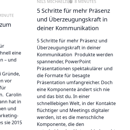
NILS MICHAELIS
8 MINUTES
5 Schritte für mehr Präsenz
MINUTE
und Überzeugungskraft in
 zum
deiner Kommunikation
5 Schritte für mehr Präsenz und
für
Überzeugungskraft in deiner
hnell eine
Kommunikation Produkte werden
en – und
spannender, PowerPoint
Präsentationen spektakulärer und
i Gründe,
die Formate für besagte
n vor
Präsentation umfangreicher. Doch
für
eine Komponente ändert sich nie
n. Carolin
und das bist du. In einer
nn hat in
schnelllebigen Welt, in der Kontakte
men und
flüchtiger und Meetings digitaler
rketing-
werden, ist es die menschliche
s sie 2015
Komponente, die den