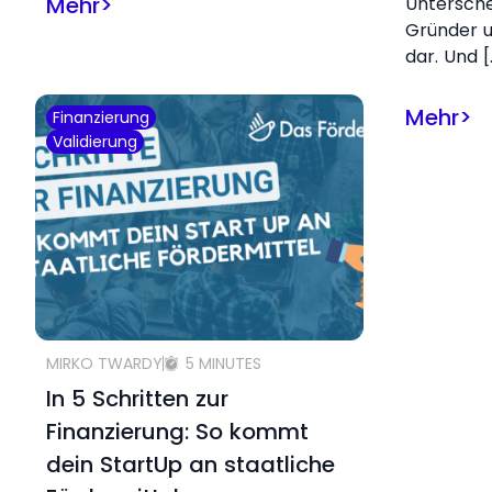
Mehr
>
Untersch
Gründer u
dar. Und [
Mehr
>
Finanzierung
Validierung
MIRKO TWARDY
5 MINUTES
In 5 Schritten zur
Finanzierung: So kommt
dein StartUp an staatliche