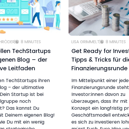
CHRÖDER
8 MINUTES
LISA GRIMMELT
8 MINUTES
ellen TechStartups
Get Ready for Inve
igenen Blog – der
Tipps & Tricks für di
ive Leitfaden
Finanzierungsrunde
len TechStartups ihren
Im Mittelpunkt einer jed
log – der ultimative
Finanzierungsrunde steht 
Dein Startup ist bei
Investor:innen davon zu
elgruppe noch
überzeugen, dass Ihr mi
t? Das kannst Du
Konzept ein langfristig pr
it Deinem eigenen Blog!
Geschäftsmodell entwicke
 wie Du mit ein wenig
es sich zu investieren lohn
as strategische
müsst Euch, Eure Idee un