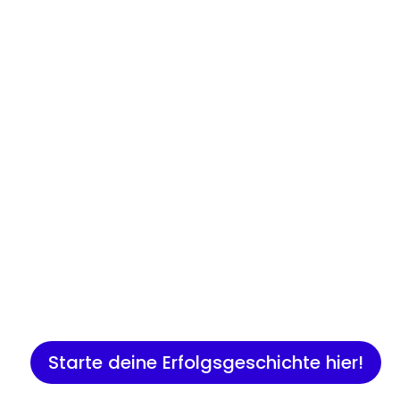
Insights
Expertenwissen für Gründer:
Marketing, Vertrieb, IT und 
Starte deine Erfolgsgeschichte hier!