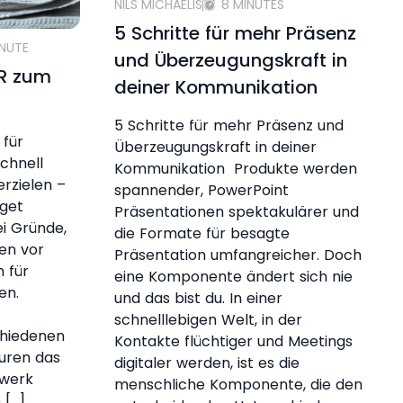
NILS MICHAELIS
8 MINUTES
5 Schritte für mehr Präsenz
INUTE
und Überzeugungskraft in
PR zum
deiner Kommunikation
5 Schritte für mehr Präsenz und
 für
Überzeugungskraft in deiner
chnell
Kommunikation Produkte werden
erzielen –
spannender, PowerPoint
get
Präsentationen spektakulärer und
ei Gründe,
die Formate für besagte
en vor
Präsentation umfangreicher. Doch
 für
eine Komponente ändert sich nie
ten.
und das bist du. In einer
schnelllebigen Welt, in der
chiedenen
Kontakte flüchtiger und Meetings
uren das
digitaler werden, ist es die
dwerk
menschliche Komponente, die den
 […]