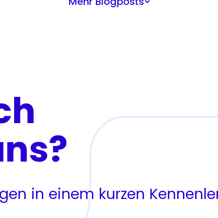
Mehr Blogposts
>
ch
uns?
ragen in einem kurzen Kennenl