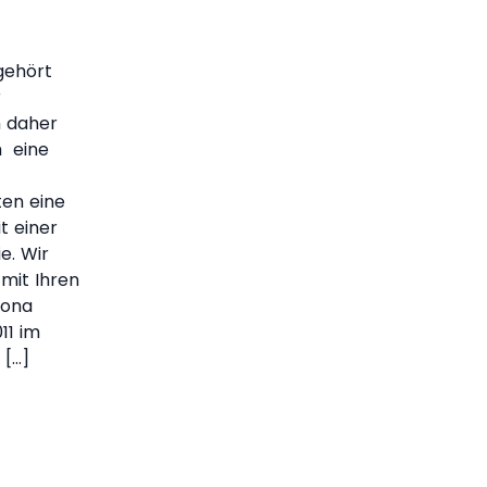
gehört
r
h daher
h eine
ten eine
t einer
e. Wir
 mit Ihren
Rona
11 im
 […]