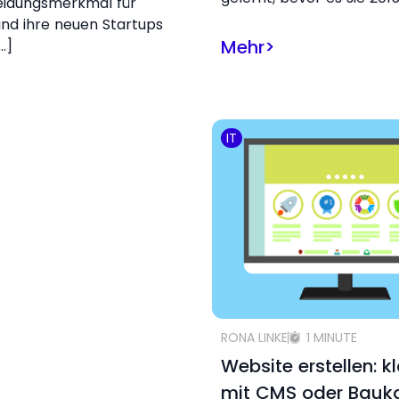
eidungsmerkmal für
nd ihre neuen Startups
Mehr
>
…]
IT
RONA LINKE
1 MINUTE
Website erstellen: k
mit CMS oder Bauk