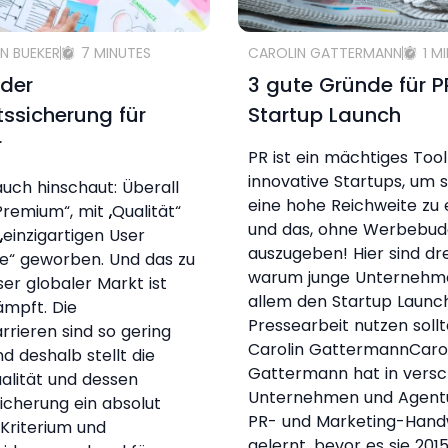
N BUEKER
7 MINUTES
CAROLIN GATTERMANN
1 M
 der
3 gute Gründe für 
tssicherung für
Startup Launch
r
PR ist ein mächtiges Tool
innovative Startups, um s
ch hinschaut: Überall
eine hohe Reichweite zu 
Premium“, mit „Qualität“
und das, ohne Werbebud
„einzigartigen User
auszugeben! Hier sind dr
e“ geworben. Und das zu
warum junge Unternehm
ser globaler Markt ist
allem den Startup Launch
mpft. Die
Pressearbeit nutzen soll
arrieren sind so gering
Carolin GattermannCaro
nd deshalb stellt die
Gattermann hat in vers
alität und dessen
Unternehmen und Agent
sicherung ein absolut
PR- und Marketing-Han
 Kriterium und
gelernt, bevor es sie 2015