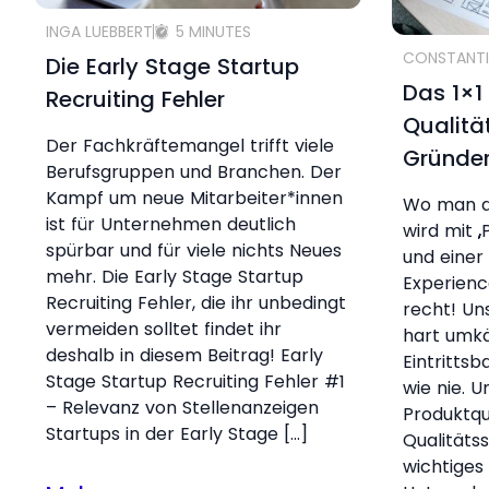
INGA LUEBBERT
5 MINUTES
CONSTANTI
Die Early Stage Startup
Das 1×1
Recruiting Fehler
Qualitä
Der Fachkräftemangel trifft viele
Gründe
Berufsgruppen und Branchen. Der
Kampf um neue Mitarbeiter*innen
Wo man au
ist für Unternehmen deutlich
wird mit „
spürbar und für viele nichts Neues
und einer 
mehr. Die Early Stage Startup
Experienc
Recruiting Fehler, die ihr unbedingt
recht! Un
vermeiden solltet findet ihr
hart umkä
deshalb in diesem Beitrag! Early
Eintrittsb
Stage Startup Recruiting Fehler #1
wie nie. U
– Relevanz von Stellenanzeigen
Produktqu
Startups in der Early Stage […]
Qualitäts
wichtiges