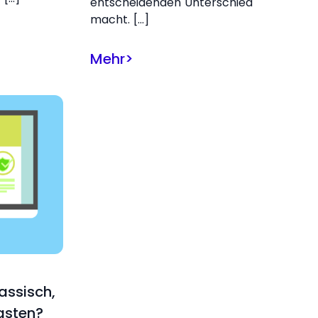
entscheidenden Unterschied
macht. […]
Mehr
>
lassisch,
asten?