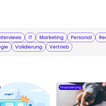
nterviews
IT
Marketing
Personal
Re
egie
Validierung
Vertrieb
Finanzierung