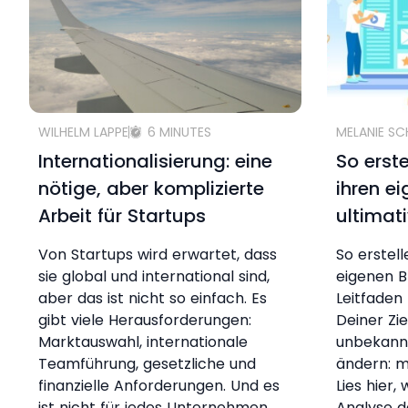
WILHELM LAPPE
6 MINUTES
MELANIE S
Internationalisierung: eine
So erst
nötige, aber komplizierte
ihren e
Arbeit für Startups
ultimat
Von Startups wird erwartet, dass
So erstel
sie global und international sind,
eigenen B
aber das ist nicht so einfach. Es
Leitfaden 
gibt viele Herausforderungen:
Deiner Zi
Marktauswahl, internationale
unbekann
Teamführung, gesetzliche und
ändern: m
finanzielle Anforderungen. Und es
Lies hier,
ist nicht für jedes Unternehmen
Analyse d