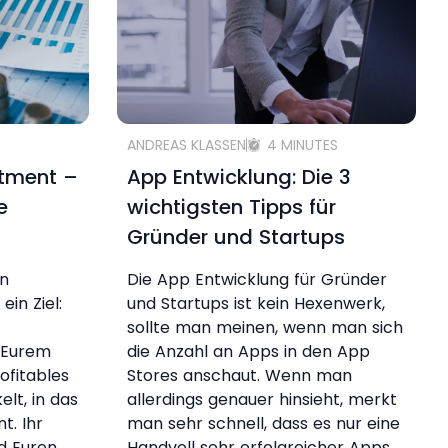
ANDREAS KLASSEN
4 MINUTES
stment –
App Entwicklung: Die 3
e
wichtigsten Tipps für
Gründer und Startups
en
Die App Entwicklung für Gründer
ein Ziel:
und Startups ist kein Hexenwerk,
sollte man meinen, wenn man sich
t Eurem
die Anzahl an Apps in den App
ofitables
Stores anschaut. Wenn man
lt, in das
allerdings genauer hinsieht, merkt
t. Ihr
man sehr schnell, dass es nur eine
d Euren
Handvoll sehr erfolgreicher Apps