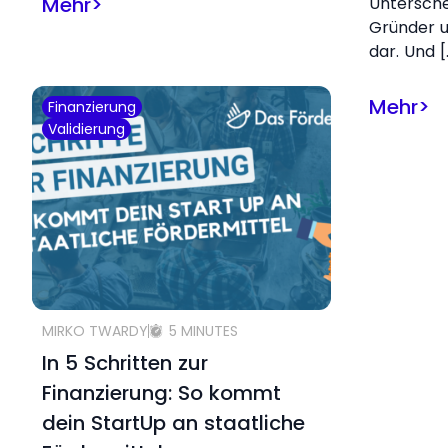
Mehr
>
Untersch
Gründer u
dar. Und [
Mehr
>
Finanzierung
Validierung
MIRKO TWARDY
5 MINUTES
In 5 Schritten zur
Finanzierung: So kommt
dein StartUp an staatliche