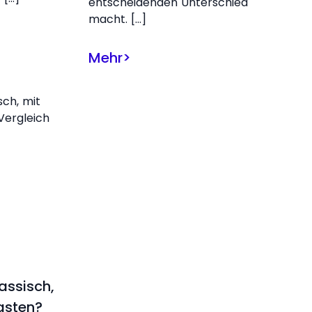
entscheidenden Unterschied
macht. […]
Mehr
>
lassisch,
asten?