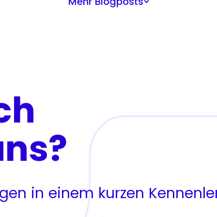
Mehr Blogposts
>
ch
uns?
ragen in einem kurzen Kennenl