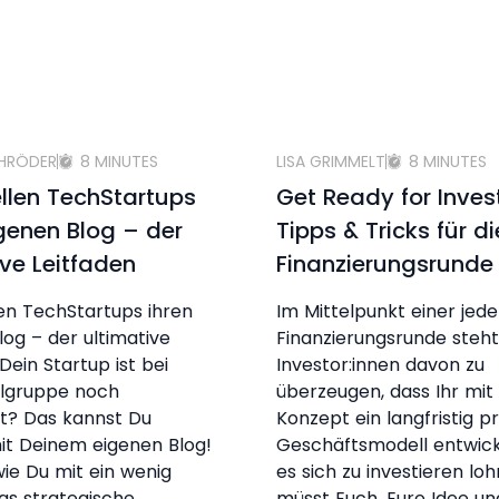
CHRÖDER
8 MINUTES
LISA GRIMMELT
8 MINUTES
ellen TechStartups
Get Ready for Inve
igenen Blog – der
Tipps & Tricks für di
ive Leitfaden
Finanzierungsrunde
len TechStartups ihren
Im Mittelpunkt einer jed
log – der ultimative
Finanzierungsrunde steht 
Dein Startup ist bei
Investor:innen davon zu
elgruppe noch
überzeugen, dass Ihr mi
t? Das kannst Du
Konzept ein langfristig pr
it Deinem eigenen Blog!
Geschäftsmodell entwicke
 wie Du mit ein wenig
es sich zu investieren lohn
as strategische
müsst Euch, Eure Idee un