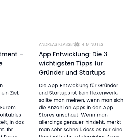
ANDREAS KLASSEN
4 MINUTES
stment –
App Entwicklung: Die 3
e
wichtigsten Tipps für
Gründer und Startups
en
Die App Entwicklung für Gründer
ein Ziel:
und Startups ist kein Hexenwerk,
sollte man meinen, wenn man sich
t Eurem
die Anzahl an Apps in den App
ofitables
Stores anschaut. Wenn man
lt, in das
allerdings genauer hinsieht, merkt
t. Ihr
man sehr schnell, dass es nur eine
d Euren
Handvoll sehr erfolgreicher Apps