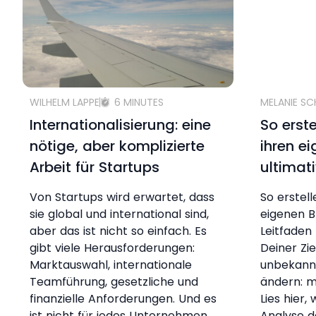
WILHELM LAPPE
6 MINUTES
MELANIE S
Internationalisierung: eine
So erst
nötige, aber komplizierte
ihren e
Arbeit für Startups
ultimat
Von Startups wird erwartet, dass
So erstel
sie global und international sind,
eigenen B
aber das ist nicht so einfach. Es
Leitfaden 
gibt viele Herausforderungen:
Deiner Zi
Marktauswahl, internationale
unbekann
Teamführung, gesetzliche und
ändern: m
finanzielle Anforderungen. Und es
Lies hier,
ist nicht für jedes Unternehmen
Analyse d