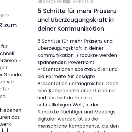
NILS MICHAELIS
8 MINUTES
5 Schritte für mehr Präsenz
INUTE
und Überzeugungskraft in
PR zum
deiner Kommunikation
5 Schritte für mehr Präsenz und
 für
Überzeugungskraft in deiner
chnell
Kommunikation Produkte werden
erzielen –
spannender, PowerPoint
get
Präsentationen spektakulärer und
ei Gründe,
die Formate für besagte
en vor
Präsentation umfangreicher. Doch
 für
eine Komponente ändert sich nie
ten.
und das bist du. In einer
schnelllebigen Welt, in der
chiedenen
Kontakte flüchtiger und Meetings
uren das
digitaler werden, ist es die
dwerk
menschliche Komponente, die den
 […]