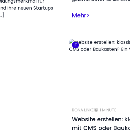
eidungsmerkmal für
nd ihre neuen Startups
Mehr
>
…]
IT
RONA LINKE
1 MINUTE
Website erstellen: k
mit CMS oder Bauk