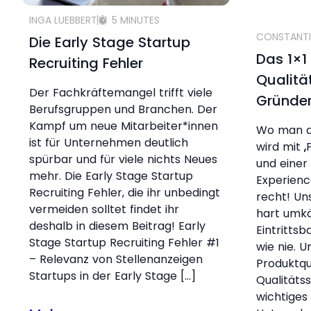
INGA LUEBBERT
5 MINUTES
CONSTANTI
Die Early Stage Startup
Das 1×1
Recruiting Fehler
Qualitä
Der Fachkräftemangel trifft viele
Gründe
Berufsgruppen und Branchen. Der
Kampf um neue Mitarbeiter*innen
Wo man au
ist für Unternehmen deutlich
wird mit „
spürbar und für viele nichts Neues
und einer 
mehr. Die Early Stage Startup
Experienc
Recruiting Fehler, die ihr unbedingt
recht! Un
vermeiden solltet findet ihr
hart umkä
deshalb in diesem Beitrag! Early
Eintrittsb
Stage Startup Recruiting Fehler #1
wie nie. U
– Relevanz von Stellenanzeigen
Produktqu
Startups in der Early Stage […]
Qualitäts
wichtiges