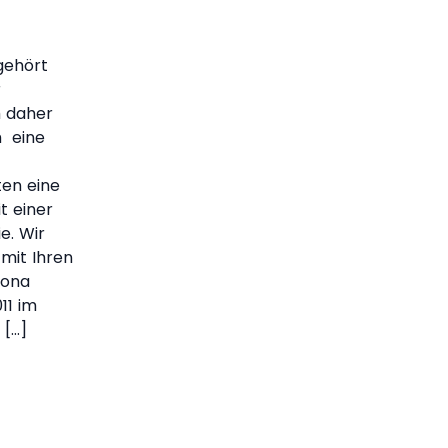
gehört
r
h daher
h eine
ten eine
t einer
e. Wir
 mit Ihren
Rona
11 im
 […]