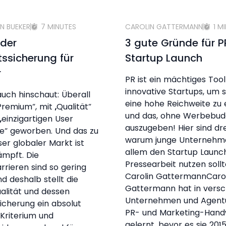
N BUEKER
7 MINUTES
CAROLIN GATTERMANN
1 M
 der
3 gute Gründe für 
tssicherung für
Startup Launch
r
PR ist ein mächtiges Tool
innovative Startups, um s
ch hinschaut: Überall
eine hohe Reichweite zu 
Premium“, mit „Qualität“
und das, ohne Werbebud
„einzigartigen User
auszugeben! Hier sind dr
e“ geworben. Und das zu
warum junge Unternehm
ser globaler Markt ist
allem den Startup Launch
mpft. Die
Pressearbeit nutzen soll
arrieren sind so gering
Carolin GattermannCaro
nd deshalb stellt die
Gattermann hat in vers
alität und dessen
Unternehmen und Agent
sicherung ein absolut
PR- und Marketing-Han
 Kriterium und
gelernt, bevor es sie 2015