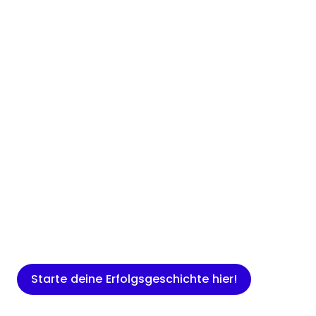
Insights
Expertenwissen für Gründer: Blogartikel
rund um Marketing, Vertrieb, IT und
mehr.
Starte deine Erfolgsgeschichte hier!