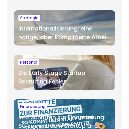
Strategie
Internationalisierung: eine
nötige, aber komplizierte Arbeit
für Startups
Personal
Die Early Stage Startup
Recruiting Fehler
Finanzierung
In 5 Schritten zur Finanzierung:
So kommt dein StartUp an