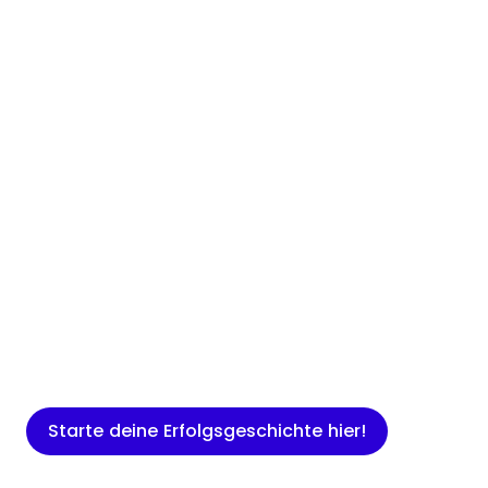
Insights
Expertenwissen für Gründer: Blogartikel
rund um Marketing, Vertrieb, IT und
mehr.
Starte deine Erfolgsgeschichte hier!