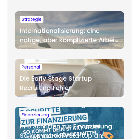
Strategie
Internationalisierung: eine
nötige, aber komplizierte Arbeit
für Startups
Personal
Die Early Stage Startup
Recruiting Fehler
Finanzierung
In 5 Schritten zur Finanzierung:
So kommt dein StartUp an