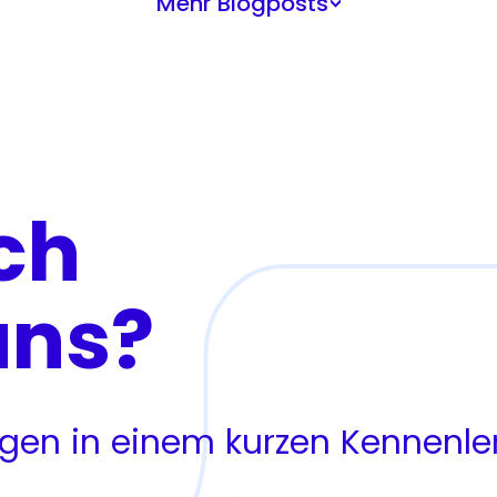
Mehr Blogposts
>
ch
uns?
ragen in einem kurzen Kennenl