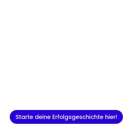
Insights
Expertenwissen für Gründer:
Marketing, Vertrieb, IT und 
Starte deine Erfolgsgeschichte hier!