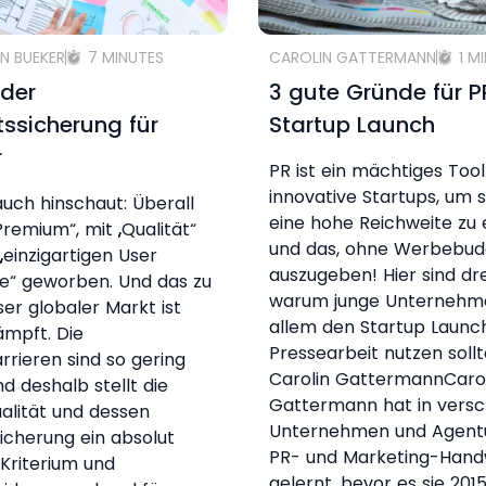
N BUEKER
7 MINUTES
CAROLIN GATTERMANN
1 M
 der
3 gute Gründe für 
tssicherung für
Startup Launch
r
PR ist ein mächtiges Tool
innovative Startups, um s
ch hinschaut: Überall
eine hohe Reichweite zu 
Premium“, mit „Qualität“
und das, ohne Werbebud
„einzigartigen User
auszugeben! Hier sind dr
e“ geworben. Und das zu
warum junge Unternehm
ser globaler Markt ist
allem den Startup Launch
mpft. Die
Pressearbeit nutzen soll
arrieren sind so gering
Carolin GattermannCaro
nd deshalb stellt die
Gattermann hat in vers
alität und dessen
Unternehmen und Agent
sicherung ein absolut
PR- und Marketing-Han
 Kriterium und
gelernt, bevor es sie 2015