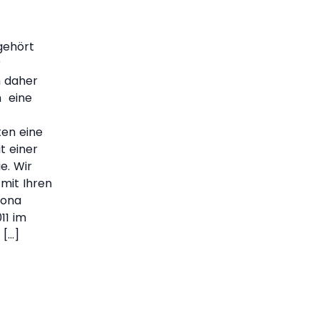
gehört
r
h daher
h eine
ten eine
t einer
e. Wir
 mit Ihren
Rona
11 im
 […]