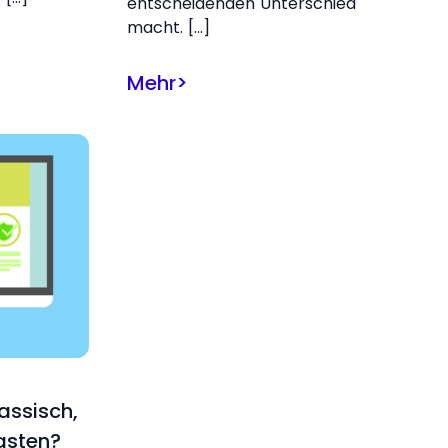
entscheidenden Unterschied
macht. […]
Mehr
>
lassisch,
asten?