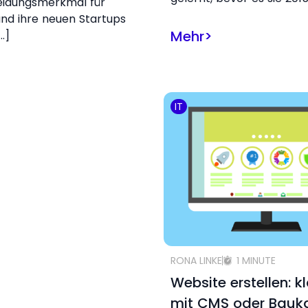
eidungsmerkmal für
nd ihre neuen Startups
Mehr
>
…]
IT
RONA LINKE
1 MINUTE
Website erstellen: k
mit CMS oder Bauk