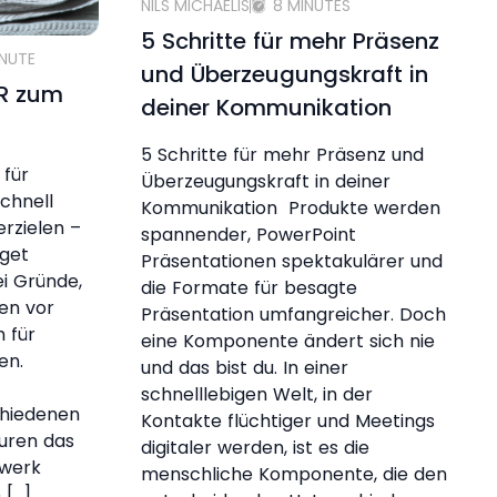
NILS MICHAELIS
8 MINUTES
5 Schritte für mehr Präsenz
INUTE
und Überzeugungskraft in
PR zum
deiner Kommunikation
5 Schritte für mehr Präsenz und
 für
Überzeugungskraft in deiner
chnell
Kommunikation Produkte werden
erzielen –
spannender, PowerPoint
get
Präsentationen spektakulärer und
ei Gründe,
die Formate für besagte
en vor
Präsentation umfangreicher. Doch
 für
eine Komponente ändert sich nie
ten.
und das bist du. In einer
schnelllebigen Welt, in der
chiedenen
Kontakte flüchtiger und Meetings
uren das
digitaler werden, ist es die
dwerk
menschliche Komponente, die den
 […]