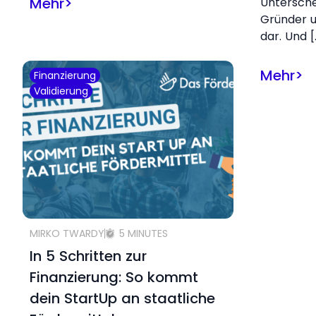
Mehr
>
Untersch
Gründer u
dar. Und [
Mehr
>
Finanzierung
Validierung
MIRKO TWARDY
5 MINUTES
In 5 Schritten zur
Finanzierung: So kommt
dein StartUp an staatliche