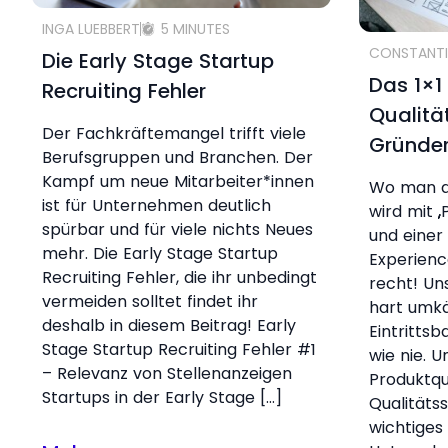
INGA LUEBBERT
5 MINUTES
CONSTANTI
Die Early Stage Startup
Das 1×1
Recruiting Fehler
Qualitä
Der Fachkräftemangel trifft viele
Gründe
Berufsgruppen und Branchen. Der
Kampf um neue Mitarbeiter*innen
Wo man au
ist für Unternehmen deutlich
wird mit „
spürbar und für viele nichts Neues
und einer 
mehr. Die Early Stage Startup
Experienc
Recruiting Fehler, die ihr unbedingt
recht! Un
vermeiden solltet findet ihr
hart umkä
deshalb in diesem Beitrag! Early
Eintrittsb
Stage Startup Recruiting Fehler #1
wie nie. U
– Relevanz von Stellenanzeigen
Produktqu
Startups in der Early Stage […]
Qualitäts
wichtiges