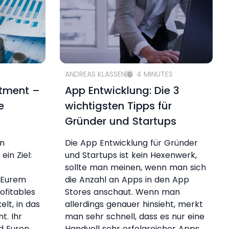
ANDREAS KLASSEN
4 MINUTES
stment –
App Entwicklung: Die 3
e
wichtigsten Tipps für
Gründer und Startups
en
Die App Entwicklung für Gründer
ein Ziel:
und Startups ist kein Hexenwerk,
sollte man meinen, wenn man sich
t Eurem
die Anzahl an Apps in den App
ofitables
Stores anschaut. Wenn man
lt, in das
allerdings genauer hinsieht, merkt
t. Ihr
man sehr schnell, dass es nur eine
d Euren
Handvoll sehr erfolgreicher Apps