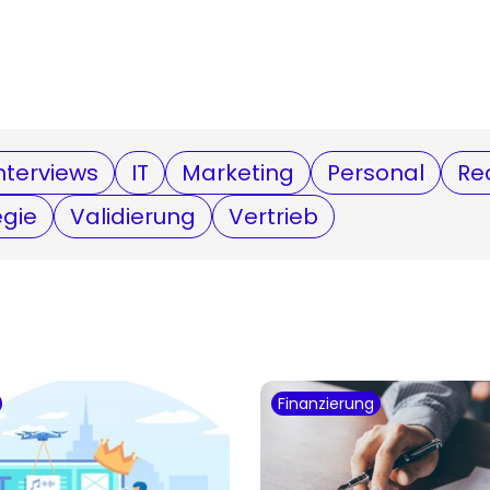
nterviews
IT
Marketing
Personal
Re
egie
Validierung
Vertrieb
Finanzierung