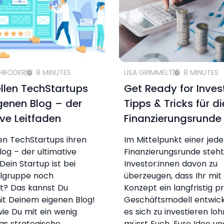
CHRÖDER
8 MINUTES
LISA GRIMMELT
8 MINUTES
ellen TechStartups
Get Ready for Inve
igenen Blog – der
Tipps & Tricks für di
ive Leitfaden
Finanzierungsrunde
len TechStartups ihren
Im Mittelpunkt einer jed
log – der ultimative
Finanzierungsrunde steht 
Dein Startup ist bei
Investor:innen davon zu
elgruppe noch
überzeugen, dass Ihr mi
t? Das kannst Du
Konzept ein langfristig pr
it Deinem eigenen Blog!
Geschäftsmodell entwicke
 wie Du mit ein wenig
es sich zu investieren lohn
as strategische
müsst Euch, Eure Idee un