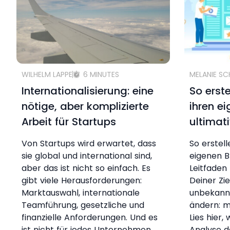
WILHELM LAPPE
6 MINUTES
MELANIE S
Internationalisierung: eine
So erst
nötige, aber komplizierte
ihren e
Arbeit für Startups
ultimat
Von Startups wird erwartet, dass
So erstel
sie global und international sind,
eigenen B
aber das ist nicht so einfach. Es
Leitfaden 
gibt viele Herausforderungen:
Deiner Zi
Marktauswahl, internationale
unbekann
Teamführung, gesetzliche und
ändern: m
finanzielle Anforderungen. Und es
Lies hier,
ist nicht für jedes Unternehmen
Analyse d