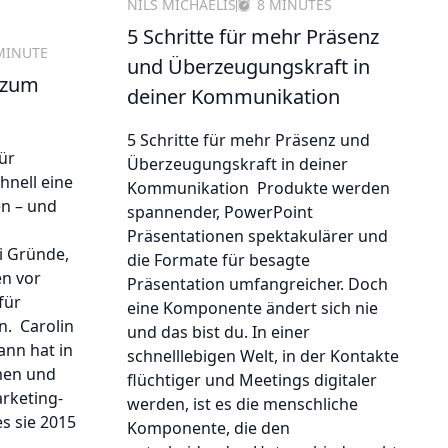
NILS MICHAELIS
8 MINUTES
5 Schritte für mehr Präsenz
MINUTE
und Überzeugungskraft in
 zum
deiner Kommunikation
5 Schritte für mehr Präsenz und
für
Überzeugungskraft in deiner
hnell eine
Kommunikation Produkte werden
en – und
spannender, PowerPoint
Präsentationen spektakulärer und
i Gründe,
die Formate für besagte
n vor
Präsentation umfangreicher. Doch
für
eine Komponente ändert sich nie
n. Carolin
und das bist du. In einer
nn hat in
schnelllebigen Welt, in der Kontakte
men und
flüchtiger und Meetings digitaler
rketing-
werden, ist es die menschliche
s sie 2015
Komponente, die den