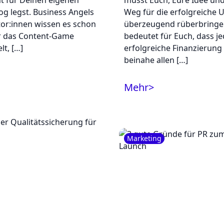
 für Deinen eigenen
müsst Euch, Eure Idee un
og legst. Business Angels
Weg für die erfolgreiche
tor:innen wissen es schon
überzeugend rüberbringe
r das Content-Game
bedeutet für Euch, dass j
lt, […]
erfolgreiche Finanzierung 
beinahe allen […]
Mehr
>
Marketing