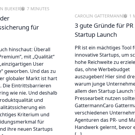
N BUEKER
7 MINUTES
CAROLIN GATTERMANN
1 
 der
3 gute Gründe für PR
ssicherung für
Startup Launch
PR ist ein mächtiges Tool 
ch hinschaut: Überall
innovative Startups, um sc
Premium“, mit „Qualität“
hohe Reichweite zu erziel
„einzigartigen User
das, ohne Werbebudget
e“ geworben. Und das zu
auszugeben! Hier sind dre
er globaler Markt ist hart
warum junge Unternehme
Die Eintrittsbarrieren
allem den Startup Launch 
ring wie nie. Und deshalb
Pressearbeit nutzen sollte
 Produktqualität und
GattermannCaro Gatterma
alitätssicherung ein
verschiedenen Unterneh
chtiges Kriterium und
Agenturen das PR- und Ma
idungsmerkmal für
Handwerk gelernt, bevor e
nd ihre neuen Startups
[…]