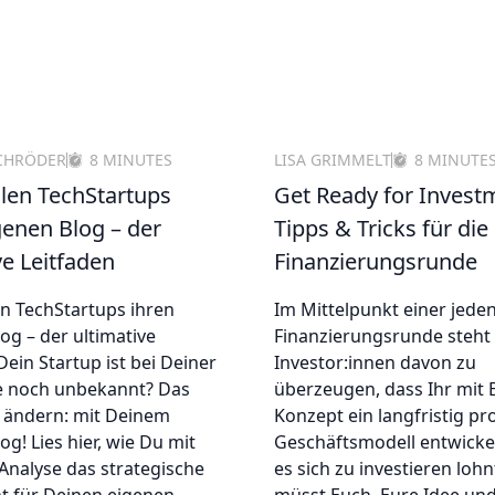
CHRÖDER
8 MINUTES
LISA GRIMMELT
8 MINUTE
llen TechStartups
Get Ready for Invest
genen Blog – der
Tipps & Tricks für die
ve Leitfaden
Finanzierungsrunde
en TechStartups ihren
Im Mittelpunkt einer jede
og – der ultimative
Finanzierungsrunde steht e
Dein Startup ist bei Deiner
Investor:innen davon zu
e noch unbekannt? Das
überzeugen, dass Ihr mit
 ändern: mit Deinem
Konzept ein langfristig pro
og! Lies hier, wie Du mit
Geschäftsmodell entwickel
Analyse das strategische
es sich zu investieren lohnt