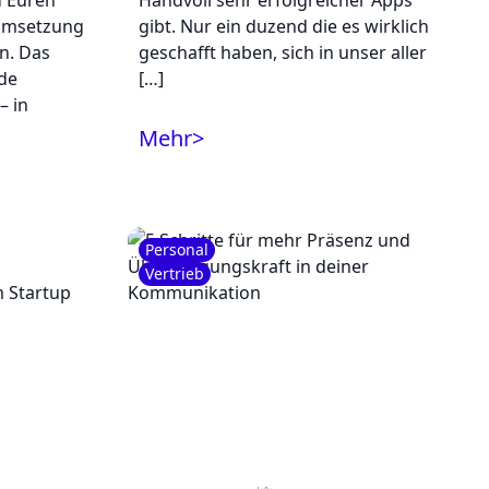
d Euren
Handvoll sehr erfolgreicher Apps
 Umsetzung
gibt. Nur ein duzend die es wirklich
n. Das
geschafft haben, sich in unser aller
ede
[…]
– in
Mehr
>
Personal
Vertrieb