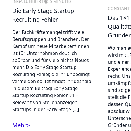
INGA LUEBBERT
5 MINUTES
CONSTANTI
Die Early Stage Startup
Das 1×1
Recruiting Fehler
Qualität
Der Fachkräftemangel trifft viele
Gründer
Berufsgruppen und Branchen. Der
Kampf um neue Mitarbeiter*innen
Wo man au
ist für Unternehmen deutlich
wird mit „
spürbar und für viele nichts Neues
und einer 
mehr. Die Early Stage Startup
Experienc
Recruiting Fehler, die ihr unbedingt
recht! Uns
vermeiden solltet findet ihr deshalb
umkämpft. 
in diesem Beitrag! Early Stage
sind so ge
Startup Recruiting Fehler #1 –
stellt die
Relevanz von Stellenanzeigen
dessen Qu
Startups in der Early Stage […]
absolut wi
Untersche
Mehr
>
Gründer u