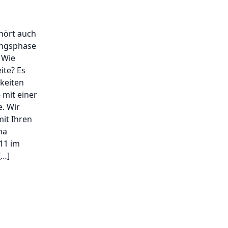
ehört auch
ungsphase
: Wie
ite? Es
keiten
 mit einer
e. Wir
mit Ihren
na
011 im
[…]