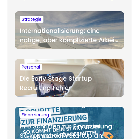
Strategie
Internationalisierung: eine
nötige, aber komplizierte Arbeit
für Startups
Personal
Die Early Stage Startup
Recruiting Fehler
Finanzierung
In 5 Schritten zur Finanzierung:
So kommt dein StartUp an