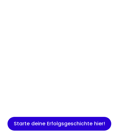
Insights
Expertenwissen für Gründer: Blogartikel
rund um Marketing, Vertrieb, IT und
mehr.
Starte deine Erfolgsgeschichte hier!