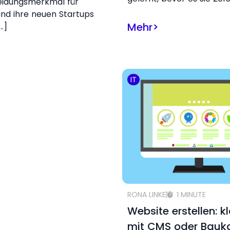
eidungsmerkmal für
nd ihre neuen Startups
Mehr
>
…]
IT
RONA LINKE
1 MINUTE
Website erstellen: k
mit CMS oder Bauk