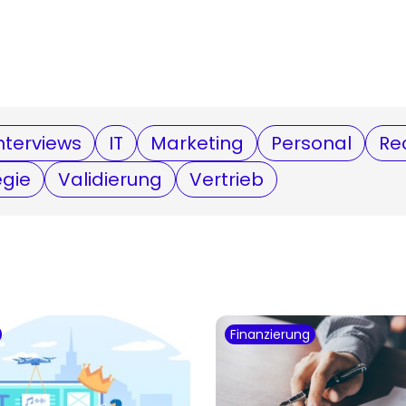
nterviews
IT
Marketing
Personal
Re
egie
Validierung
Vertrieb
Finanzierung