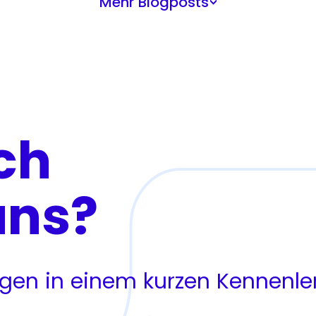
Mehr Blogposts
>
ch
uns?
ragen in einem kurzen Kennenl