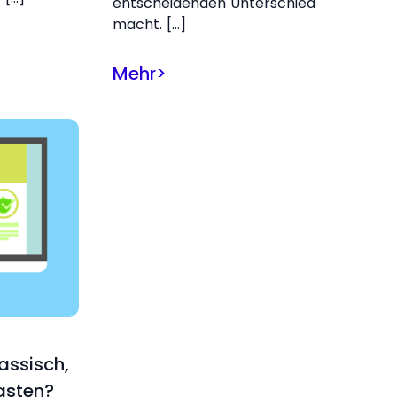
entscheidenden Unterschied
macht. […]
Mehr
>
lassisch,
asten?