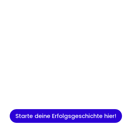
Insights
Expertenwissen für Gründer:
Marketing, Vertrieb, IT und 
Starte deine Erfolgsgeschichte hier!