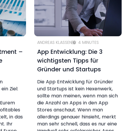
ANDREAS KLASSEN
4 MINUTES
stment –
App Entwicklung: Die 3
e
wichtigsten Tipps für
Gründer und Startups
en
Die App Entwicklung für Gründer
ein Ziel:
und Startups ist kein Hexenwerk,
sollte man meinen, wenn man sich
t Eurem
die Anzahl an Apps in den App
ofitables
Stores anschaut. Wenn man
lt, in das
allerdings genauer hinsieht, merkt
t. Ihr
man sehr schnell, dass es nur eine
d Euren
Handvoll sehr erfolgreicher Apps