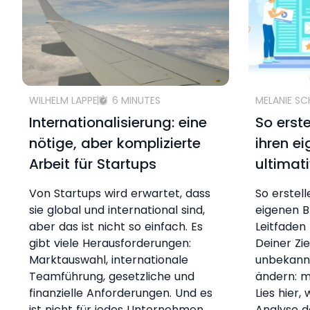
WILHELM LAPPE
6 MINUTES
MELANIE S
Internationalisierung: eine
So erst
nötige, aber komplizierte
ihren e
Arbeit für Startups
ultimat
Von Startups wird erwartet, dass
So erstel
sie global und international sind,
eigenen B
aber das ist nicht so einfach. Es
Leitfaden 
gibt viele Herausforderungen:
Deiner Zi
Marktauswahl, internationale
unbekann
Teamführung, gesetzliche und
ändern: m
finanzielle Anforderungen. Und es
Lies hier,
ist nicht für jedes Unternehmen
Analyse d