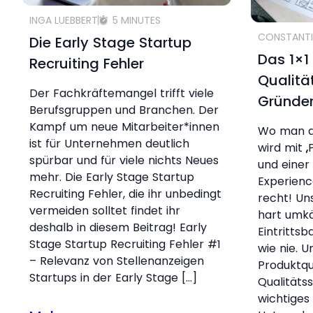
INGA LUEBBERT
5 MINUTES
CONSTANTI
Die Early Stage Startup
Das 1×1
Recruiting Fehler
Qualitä
Der Fachkräftemangel trifft viele
Gründe
Berufsgruppen und Branchen. Der
Kampf um neue Mitarbeiter*innen
Wo man au
ist für Unternehmen deutlich
wird mit „
spürbar und für viele nichts Neues
und einer 
mehr. Die Early Stage Startup
Experienc
Recruiting Fehler, die ihr unbedingt
recht! Un
vermeiden solltet findet ihr
hart umkä
deshalb in diesem Beitrag! Early
Eintrittsb
Stage Startup Recruiting Fehler #1
wie nie. U
– Relevanz von Stellenanzeigen
Produktqu
Startups in der Early Stage […]
Qualitäts
wichtiges