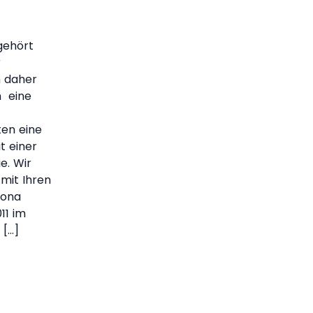
gehört
r
h daher
h eine
ten eine
t einer
e. Wir
 mit Ihren
Rona
11 im
 […]