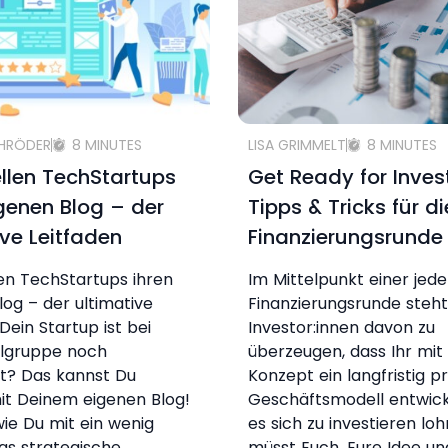
CHRÖDER
8 MINUTES
LISA GRIMMELT
8 MINUTES
ellen TechStartups
Get Ready for Inve
igenen Blog – der
Tipps & Tricks für di
ive Leitfaden
Finanzierungsrunde
len TechStartups ihren
Im Mittelpunkt einer jed
log – der ultimative
Finanzierungsrunde steht 
Dein Startup ist bei
Investor:innen davon zu
elgruppe noch
überzeugen, dass Ihr mi
t? Das kannst Du
Konzept ein langfristig pr
it Deinem eigenen Blog!
Geschäftsmodell entwicke
 wie Du mit ein wenig
es sich zu investieren lohn
as strategische
müsst Euch, Eure Idee un