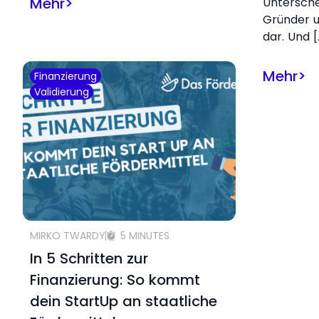
Mehr
>
Untersch
Gründer u
dar. Und [
Mehr
>
Finanzierung
Validierung
MIRKO TWARDY
5 MINUTES
In 5 Schritten zur
Finanzierung: So kommt
dein StartUp an staatliche