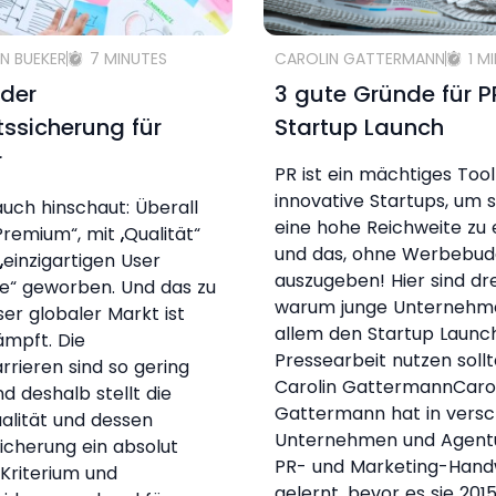
N BUEKER
7 MINUTES
CAROLIN GATTERMANN
1 M
 der
3 gute Gründe für 
tssicherung für
Startup Launch
r
PR ist ein mächtiges Tool
innovative Startups, um s
ch hinschaut: Überall
eine hohe Reichweite zu 
Premium“, mit „Qualität“
und das, ohne Werbebud
„einzigartigen User
auszugeben! Hier sind dr
e“ geworben. Und das zu
warum junge Unternehm
ser globaler Markt ist
allem den Startup Launch
mpft. Die
Pressearbeit nutzen soll
arrieren sind so gering
Carolin GattermannCaro
nd deshalb stellt die
Gattermann hat in vers
alität und dessen
Unternehmen und Agent
sicherung ein absolut
PR- und Marketing-Han
 Kriterium und
gelernt, bevor es sie 2015