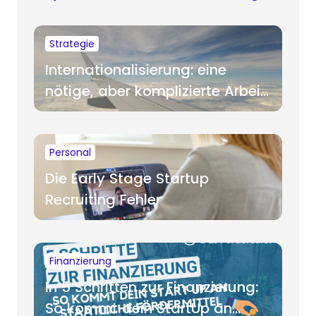
Strategie
Internationalisierung: eine
nötige, aber komplizierte Arbeit
für Startups
Personal
Die Early Stage Startup
Recruiting Fehler
Finanzierung
In 5 Schritten zur Finanzierung:
So kommt dein StartUp an