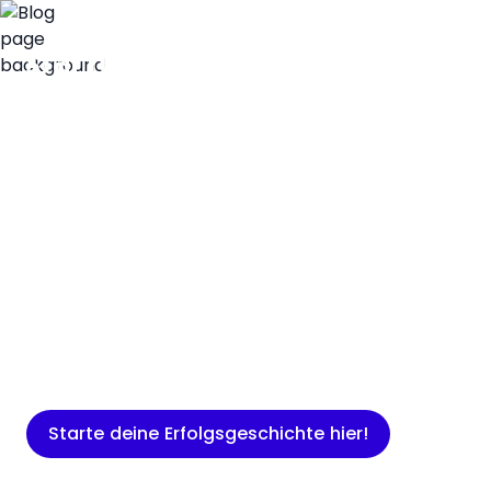
Insights
Expertenwissen für Gründer: Blogartikel
rund um Marketing, Vertrieb, IT und
mehr.
Starte deine Erfolgsgeschichte hier!