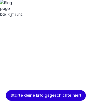
Insights
Expertenwissen für Gründer: Blogartikel
rund um Marketing, Vertrieb, IT und
mehr.
Starte deine Erfolgsgeschichte hier!